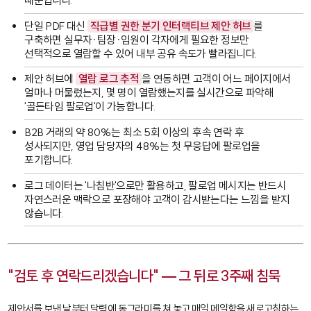
때문입니다.
단일 PDF 대신
직급별 권한 분기 인터랙티브 제안 허브
를
구축하면 실무자·팀장·임원이 각자에게 필요한 정보만
선택적으로 열람할 수 있어 내부 공유 속도가 빨라집니다.
제안 허브에
열람 로그 추적
을 연동하면 고객이 어느 페이지에서
얼마나 머물렀는지, 몇 명이 열람했는지를 실시간으로 파악해
'골든타임 팔로업'이 가능합니다.
B2B 거래의 약 80%는 최소 5회 이상의 후속 연락 후
성사되지만, 영업 담당자의 48%는 첫 무응답에 팔로업을
포기합니다.
로그 데이터는 '나침반'으로만 활용하고, 팔로업 메시지는 반드시
자연스러운 맥락으로 포장해야 고객이 감시받는다는 느낌을 받지
않습니다.
"검토 후 연락드리겠습니다" — 그 뒤로 3주째 침묵
제안서를 보낸 날부터 달력에 동그라미를 쳐 놓고 매일 메일함을 새로고침하는