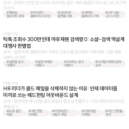
요약 - 연회비 5천만 원 규모의 프리미엄 골프·레저 클럽이 SNS 광고로 초고액
자산가 ...
#멤버십
#하이엔드
#프라이빗
#예약제
#VIP 대상
웹사이트 제작
홈페이지 디자인
플랫폼 기획
홈페이지 구축
UX 디자인
08월 07일
틱톡 조회수 300만인데 야후재팬 검색량 0: 소셜-검색 역설계
대행사 판별법
요약 - 일본 틱톡 캠페인에서 수백만 조회수를 달성해도 야후재팬·구글 재팬
브랜드 검색량 ...
#글로벌 광고
#일본 마케팅
#이커머스 광고
#디지털 마케팅 업체
대행사
대행사
대행사
순위
08월 07일
HR 리더가 콜드 메일을 삭제하지 않는 이유: 인재 데이터를
미끼로 쓰는 헤드헌팅 아웃바운드 설계
요약 - 일반적인 헤드헌팅 콜드 메일의 평균 답장률은 3~5%대에 머무르지만,
채용 공고 ...
#B2B 콜드
#헤드헌팅
#아웃바운드
#인재 영입
#리드 전환율
메일
마케팅
세일즈 퍼널
마케팅
개선