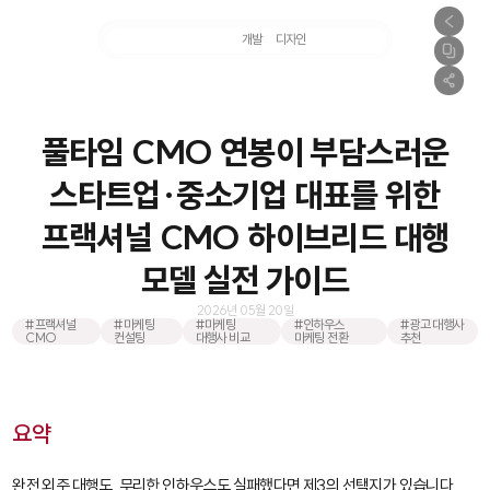
마케팅
개발
디자인
촬영
풀타임 CMO 연봉이 부담스러운
스타트업·중소기업 대표를 위한
프랙셔널 CMO 하이브리드 대행
모델 실전 가이드
2026년 05월 20일
#프랙셔널
#마케팅
#마케팅
#인하우스
#광고 대행사
CMO
컨설팅
대행사 비교
마케팅 전환
추천
요약
완전 외주 대행도, 무리한 인하우스도 실패했다면 제3의 선택지가 있습니다.