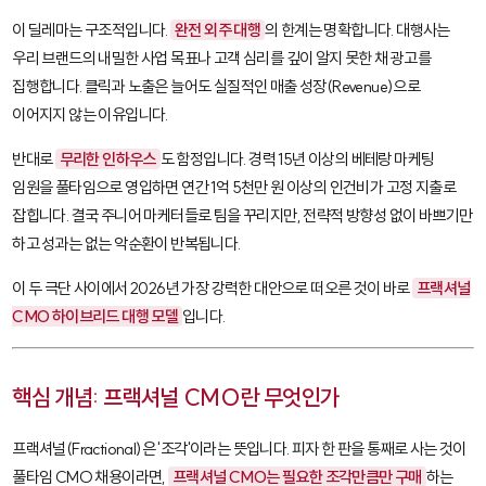
이 딜레마는 구조적입니다.
완전 외주 대행
의 한계는 명확합니다. 대행사는
우리 브랜드의 내밀한 사업 목표나 고객 심리를 깊이 알지 못한 채 광고를
집행합니다. 클릭과 노출은 늘어도 실질적인 매출 성장(Revenue)으로
이어지지 않는 이유입니다.
반대로
무리한 인하우스
도 함정입니다. 경력 15년 이상의 베테랑 마케팅
임원을 풀타임으로 영입하면 연간 1억 5천만 원 이상의 인건비가 고정 지출로
잡힙니다. 결국 주니어 마케터들로 팀을 꾸리지만, 전략적 방향성 없이 바쁘기만
하고 성과는 없는 악순환이 반복됩니다.
이 두 극단 사이에서 2026년 가장 강력한 대안으로 떠오른 것이 바로
프랙셔널
CMO 하이브리드 대행 모델
입니다.
핵심 개념: 프랙셔널 CMO란 무엇인가
프랙셔널(Fractional)
은 '조각'이라는 뜻입니다. 피자 한 판을 통째로 사는 것이
풀타임 CMO 채용이라면,
프랙셔널 CMO는 필요한 조각만큼만 구매
하는