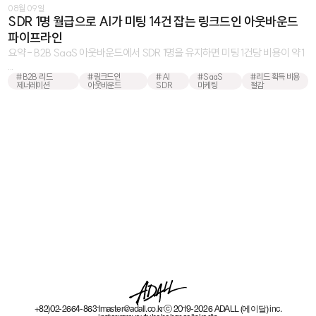
08월 09일
SDR 1명 월급으로 AI가 미팅 14건 잡는 링크드인 아웃바운드
파이프라인
요약 - B2B SaaS 아웃바운드에서 SDR 1명을 유지하면 미팅 1건당 비용이 약 1
...
#B2B 리드
#링크드인
#AI
#SaaS
#리드 획득 비용
제너레이션
아웃바운드
SDR
마케팅
절감
+82)02-2664-8631
master@adall.co.kr
ⓒ 2019-2026 ADALL (에이달) inc.