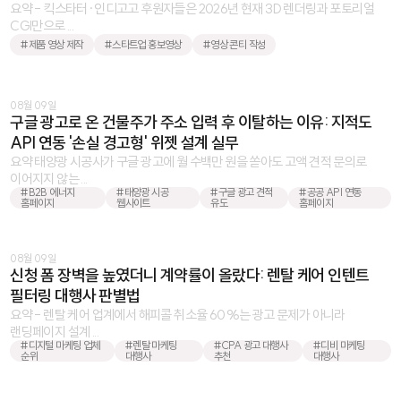
요약 - 킥스타터·인디고고 후원자들은 2026년 현재 3D 렌더링과 포토리얼
CGI만으로 ...
#제품 영상 제작
#스타트업 홍보영상
#영상 콘티 작성
08월 09일
구글 광고로 온 건물주가 주소 입력 후 이탈하는 이유: 지적도
API 연동 '손실 경고형' 위젯 설계 실무
요약 태양광 시공사가 구글 광고에 월 수백만 원을 쏟아도 고액 견적 문의로
이어지지 않는 ...
#B2B 에너지
#태양광 시공
#구글 광고 견적
#공공 API 연동
홈페이지
웹사이트
유도
홈페이지
08월 09일
신청 폼 장벽을 높였더니 계약률이 올랐다: 렌탈 케어 인텐트
필터링 대행사 판별법
요약 - 렌탈 케어 업계에서 해피콜 취소율 60%는 광고 문제가 아니라
랜딩페이지 설계 ...
#디지털 마케팅 업체
#렌탈 마케팅
#CPA 광고 대행사
#디비 마케팅
순위
대행사
추천
대행사