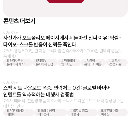
콘텐츠 더보기
08월 09일
자산가가 포트폴리오 페이지에서 뒤돌아선 진짜 이유: 픽셀·
타이포·스크롤 반응이 신뢰를 죽인다
요약 - 평당 500만 원 이상 프리미엄 건축사무소가 1,000만 원짜리 템플릿
홈페이지 ...
#건축사무소
#템플릿
#프리미엄
#맞춤형
#제작사
홈페이지 제작
홈페이지 단점
웹디자인
홈페이지 비용
선정 기준
08월 09일
스펙 시트 다운로드 폭증, 연락처는 0건: 글로벌 바이어
인텐트를 역추적하는 대행사 검증법
요약 - 배터리·친환경 부품 제조사의 스펙 시트 다운로드 트래픽 중 상당수는
대학생·연구 ...
#B2B 마케팅
#해외 마케팅
#글로벌 광고
#제조업 수출
대행사
에이전시
대행사
마케팅