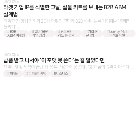
08월 09일
타겟 기업 IP를 식별한 그날, 실물 키트를 보내는 B2B ABM
설계법
요약 연간 영업 기회가 20개 안팎인 고단가 B2B 설비·물류 기업에서 '트래픽
늘리기' ...
#B2B
#설비/물류
#링크드인
#기업 IP
#Lumpy Mail
ABM 마케팅
기업 영업
리드 폼 광고
필터링
다이렉트 메일
08월 08일
납품 받고 나서야 '이 포맷 못 쓴다'는 걸 알았다면
요약 - 영상 제작이 끝난 뒤 '유튜브용으로 못 쓴다', '광고 심의 규격이 다르다', ...
#마케팅
#디지털마케팅
#비즈니스