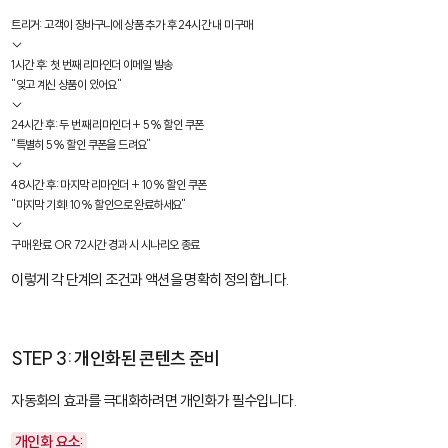
트리거: 고객이 장바구니에 상품 추가 후 24시간 내 미구매

↓

1시간 후: 첫 번째 리마인더 이메일 발송

"잊고 계신 상품이 있어요"

↓

24시간 후: 두 번째 리마인더 + 5% 할인 쿠폰

"특별히 5% 할인 쿠폰을 드려요"

↓

48시간 후: 마지막 리마인더 + 10% 할인 쿠폰

"마지막 기회! 10% 할인으로 완료하세요"

↓

구매 완료 OR 72시간 경과 시 시나리오 종료
이렇게 각 단계의 조건과 액션을 명확히 정의합니다.
STEP 3: 개인화된 콘텐츠 준비
자동화의 효과를 극대화하려면 개인화가 필수입니다.
개인화 요소: