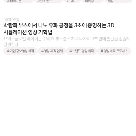
제너레이션
아웃바운드
SDR
마케팅
절감
08월 09일
박람회 부스에서 나노 유화 공정을 3초에 증명하는 3D
시뮬레이션 영상 기획법
요약 - 글로벌 바이어는 수백 개 부스를 스쳐 지나가며 3초 안에 발길을 멈출지
결정한다 ...
#기업 홍보영상 제작
#영상 제작 업체
#브랜드 영상 제작
#영상 제작 프로세스