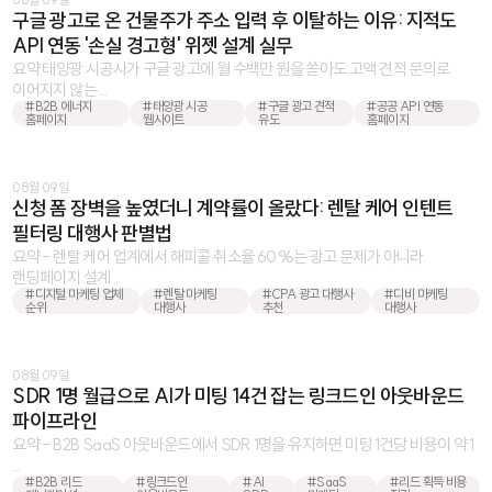
구글 광고로 온 건물주가 주소 입력 후 이탈하는 이유: 지적도
API 연동 '손실 경고형' 위젯 설계 실무
요약 태양광 시공사가 구글 광고에 월 수백만 원을 쏟아도 고액 견적 문의로
이어지지 않는 ...
#B2B 에너지
#태양광 시공
#구글 광고 견적
#공공 API 연동
홈페이지
웹사이트
유도
홈페이지
08월 09일
신청 폼 장벽을 높였더니 계약률이 올랐다: 렌탈 케어 인텐트
필터링 대행사 판별법
요약 - 렌탈 케어 업계에서 해피콜 취소율 60%는 광고 문제가 아니라
랜딩페이지 설계 ...
#디지털 마케팅 업체
#렌탈 마케팅
#CPA 광고 대행사
#디비 마케팅
순위
대행사
추천
대행사
08월 09일
SDR 1명 월급으로 AI가 미팅 14건 잡는 링크드인 아웃바운드
파이프라인
요약 - B2B SaaS 아웃바운드에서 SDR 1명을 유지하면 미팅 1건당 비용이 약 1
...
#B2B 리드
#링크드인
#AI
#SaaS
#리드 획득 비용