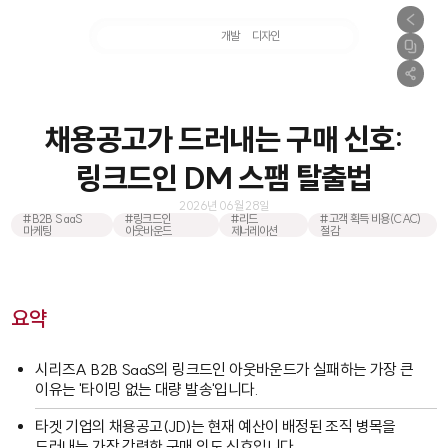
마케팅
개발
디자인
촬영
채용공고가 드러내는 구매 신호:
링크드인 DM 스팸 탈출법
2026년 06월 28일
#B2B SaaS
#링크드인
#리드
#고객 획득 비용(CAC)
마케팅
아웃바운드
제너레이션
절감
요약
시리즈A B2B SaaS의 링크드인 아웃바운드가 실패하는 가장 큰
이유는 '타이밍 없는 대량 발송'입니다.
타겟 기업의 채용공고(JD)는 현재 예산이 배정된 조직 병목을
드러내는 가장 강력한 구매 의도 신호입니다.