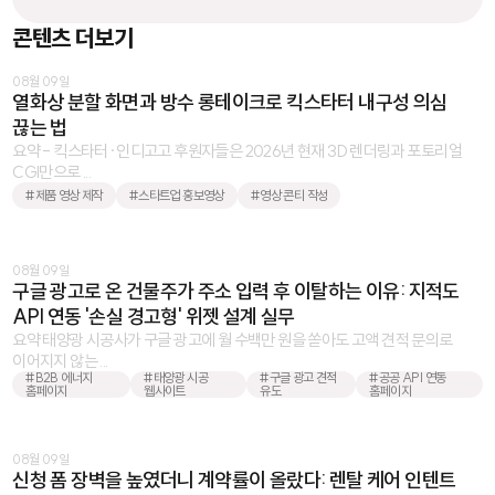
콘텐츠 더보기
08월 09일
열화상 분할 화면과 방수 롱테이크로 킥스타터 내구성 의심
끊는 법
요약 - 킥스타터·인디고고 후원자들은 2026년 현재 3D 렌더링과 포토리얼
CGI만으로 ...
#제품 영상 제작
#스타트업 홍보영상
#영상 콘티 작성
08월 09일
구글 광고로 온 건물주가 주소 입력 후 이탈하는 이유: 지적도
API 연동 '손실 경고형' 위젯 설계 실무
요약 태양광 시공사가 구글 광고에 월 수백만 원을 쏟아도 고액 견적 문의로
이어지지 않는 ...
#B2B 에너지
#태양광 시공
#구글 광고 견적
#공공 API 연동
홈페이지
웹사이트
유도
홈페이지
08월 09일
신청 폼 장벽을 높였더니 계약률이 올랐다: 렌탈 케어 인텐트