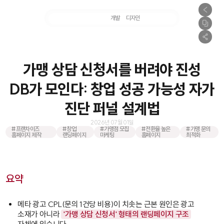
마케팅
개발
디자인
촬영
가맹 상담 신청서를 버려야 진성
DB가 모인다: 창업 성공 가능성 자가
진단 퍼널 설계법
2026년 07월 01일
#프랜차이즈
#창업
#가맹점 모집
#전환율 높은
#가맹 문의
홈페이지 제작
랜딩페이지
마케팅
홈페이지
최적화
요약
메타 광고 CPL(문의 1건당 비용)이 치솟는 근본 원인은 광고
소재가 아니라
'가맹 상담 신청서' 형태의 랜딩페이지 구조