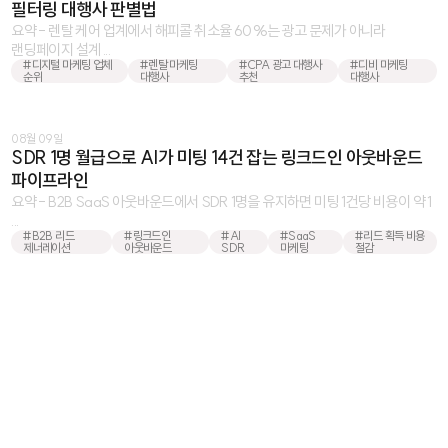
필터링 대행사 판별법
요약 - 렌탈 케어 업계에서 해피콜 취소율 60%는 광고 문제가 아니라
랜딩페이지 설계 ...
#디지털 마케팅 업체
#렌탈 마케팅
#CPA 광고 대행사
#디비 마케팅
순위
대행사
추천
대행사
08월 09일
SDR 1명 월급으로 AI가 미팅 14건 잡는 링크드인 아웃바운드
파이프라인
요약 - B2B SaaS 아웃바운드에서 SDR 1명을 유지하면 미팅 1건당 비용이 약 1
...
#B2B 리드
#링크드인
#AI
#SaaS
#리드 획득 비용
제너레이션
아웃바운드
SDR
마케팅
절감