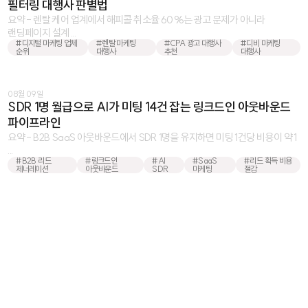
필터링 대행사 판별법
요약 - 렌탈 케어 업계에서 해피콜 취소율 60%는 광고 문제가 아니라
랜딩페이지 설계 ...
#디지털 마케팅 업체
#렌탈 마케팅
#CPA 광고 대행사
#디비 마케팅
순위
대행사
추천
대행사
08월 09일
SDR 1명 월급으로 AI가 미팅 14건 잡는 링크드인 아웃바운드
파이프라인
요약 - B2B SaaS 아웃바운드에서 SDR 1명을 유지하면 미팅 1건당 비용이 약 1
...
#B2B 리드
#링크드인
#AI
#SaaS
#리드 획득 비용
제너레이션
아웃바운드
SDR
마케팅
절감