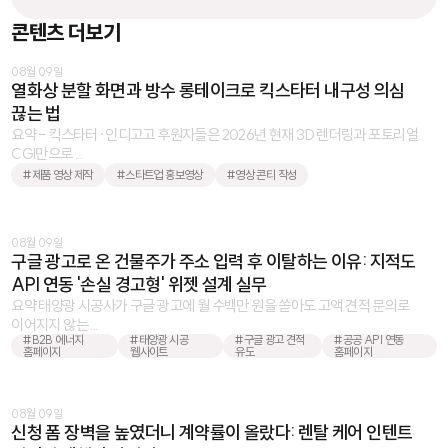
콘텐츠 더보기
08월 09일
열화상 분할 화면과 방수 롱테이크로 킥스타터 내구성 의심
끊는 법
요약 - 킥스타터·인디고고 후원자들은 2026년 현재 3D 렌더링과 포토리얼
CGI만으로 ...
#제품 영상 제작
#스타트업 홍보영상
#영상 콘티 작성
08월 09일
구글 광고로 온 건물주가 주소 입력 후 이탈하는 이유: 지적도
API 연동 '손실 경고형' 위젯 설계 실무
요약 태양광 시공사가 구글 광고에 월 수백만 원을 쏟아도 고액 견적 문의로
이어지지 않는 ...
#B2B 에너지
#태양광 시공
#구글 광고 견적
#공공 API 연동
홈페이지
웹사이트
유도
홈페이지
08월 09일
신청 폼 장벽을 높였더니 계약률이 올랐다: 렌탈 케어 인텐트