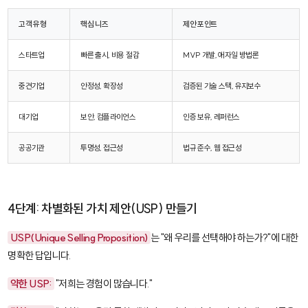
고객 유형
핵심 니즈
제안 포인트
스타트업
빠른 출시, 비용 절감
MVP 개발, 애자일 방법론
중견기업
안정성, 확장성
검증된 기술 스택, 유지보수
대기업
보안, 컴플라이언스
인증 보유, 레퍼런스
공공기관
투명성, 접근성
법규 준수, 웹 접근성
4단계: 차별화된 가치 제안(USP) 만들기
USP(Unique Selling Proposition)
는 "왜 우리를 선택해야 하는가?"에 대한
명확한 답입니다.
약한 USP:
"저희는 경험이 많습니다."