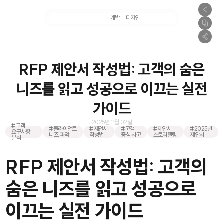
마케팅
개발
디자인
촬영
RFP 제안서 작성법: 고객의 숨은
니즈를 읽고 성공으로 이끄는 실전
가이드
2025년 11월 02일
#고객
#클라이언트
#제안서
#고객
#제안서
#2025년
요구사항
니즈 파악
작성법
중심 사고
스토리텔링
제안서
분석
RFP 제안서 작성법: 고객의
숨은 니즈를 읽고 성공으로
이끄는 실전 가이드