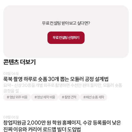
무료 컨설팅 받아보고 싶다면?
무료 컨설팅 신청하기
콘텐츠 더보기
08월 06일
룩북 촬영 하루로 숏폼 30개 뽑는 모듈러 공정 설계법
요약 - 신상 30종을 개별 외주로 촬영하면 수천만 원이 들지만, 모듈러 숏폼
공정을 설 ...
#영상 외주 비용
#영상 제작 비용
#촬영 견적
#패션 숏폼 제작
08월 06일
창업지원금 2,000만 원 학원 홈페이지, 수강 등록률이 낮은
진짜 이유와 커리어 로드맵 빌더 도입법