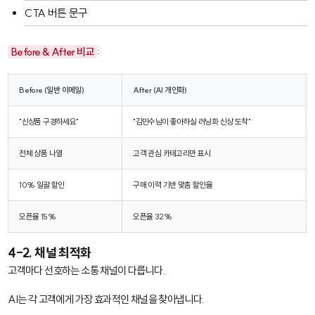
CTA 버튼 문구
Before & After 비교
:
Before (일반 이메일)
After (AI 개인화)
"신상품 구경하세요"
"김민수님이 좋아하실 러닝화 신상 도착"
전체 상품 나열
고객 관심 카테고리만 표시
10% 일괄 할인
구매 이력 기반 맞춤 할인율
오픈율 15%
오픈율 32%
4-2. 채널 최적화
고객마다 선호하는 소통 채널이 다릅니다.
AI는 각 고객에게 가장 효과적인 채널을 찾아냅니다.