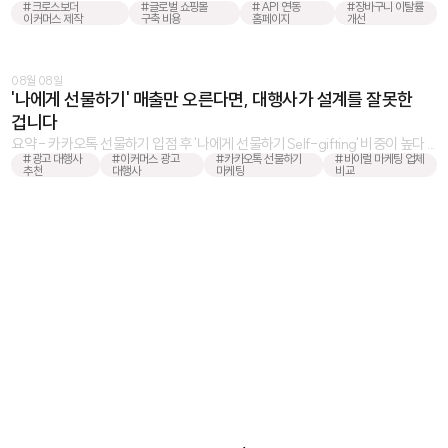
#크로스보더
#글로벌 쇼핑몰
#API 연동
#장바구니 이탈률
이커머스 제작
구축 비용
홈페이지
개선
08월 08일
'나에게 선물하기' 매출만 오른다면, 대행사가 설계를 잘못한
겁니다
요약 - 카카오톡 선물하기 입점 후 '나에게 선물하기Self-gifting' 비중이 높다 ...
#광고 대행사
#이커머스 광고
#카카오톡 선물하기
#바이럴 마케팅 업체
추천
대행사
마케팅
비교