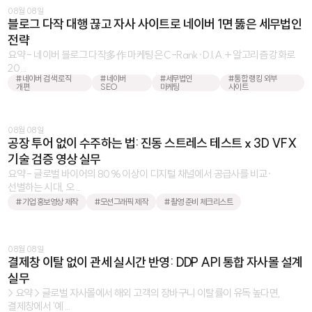
08월 08일
블로그 다작 대행 끊고 자사 사이트로 네이버 1면 뚫은 세무법인
전략
요약 - 네이버 블로그 다작多作 마케팅은 C-Rank·D.I.A.+ 알고리즘 강화로
20 ...
#네이버 검색 로직
#네이버
#세무법인
#통합 랭킹 외부
개편
SEO
마케팅
사이트
08월 08일
공장 투어 없이 수주하는 법: 진동 스트레스 테스트 x 3D VFX
기술 검증 영상 실무
요약 - 글로벌 바이어의 80% 이상이 디지털 채널에서 공급사를 비교·
선별하는 시대, 오 ...
#기업 홍보영상 제작
#모션그래픽 제작
#촬영 준비 체크리스트
08월 08일
결제창 이탈 없이 관세 실시간 반영: DDP API 통합 자사몰 설계
실무
> 요약 > 글로벌 자사몰에서 해외 고객의 장바구니 이탈률이 유독 높다면,
결제창에서 '예 ...