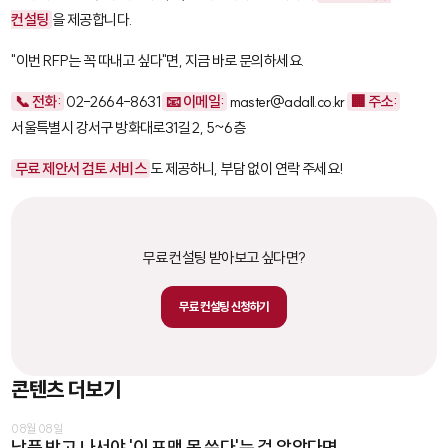
컨설팅
을 제공합니다.
"이번 RFP는 꼭 따내고 싶다"면, 지금 바로 문의하세요.
📞 전화:
02-2664-8631
📧 이메일:
master@adall.co.kr
🏢 주소:
서울특별시 강서구 방화대로31길 2, 5~6층
무료 제안서 검토 서비스
도 제공하니, 부담 없이 연락 주세요!
무료 컨설팅 받아보고 싶다면?
무료 컨설팅 신청하기
콘텐츠 더보기
08월 08일
납품 받고 나서야 '이 포맷 못 쓴다'는 걸 알았다면