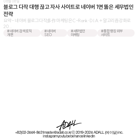
08월 08일
블로그 다작 대행 끊고 자사 사이트로 네이버 1면 뚫은 세무법인
전략
요약 - 네이버 블로그 다작多作 마케팅은 C-Rank·D.I.A.+ 알고리즘 강화로
20 ...
#네이버 검색 로직
#네이버
#세무법인
#통합 랭킹 외부
개편
SEO
마케팅
사이트
+82)02-2664-8631
master@adall.co.kr
ⓒ 2019-2026 ADALL (에이달) inc.
instagram
youtube
behance
linkedin