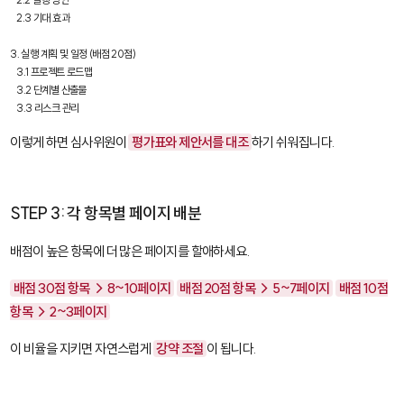
   2.3 기대 효과

3. 실행 계획 및 일정 (배점 20점)

   3.1 프로젝트 로드맵

   3.2 단계별 산출물

   3.3 리스크 관리
이렇게 하면 심사위원이
평가표와 제안서를 대조
하기 쉬워집니다.
STEP 3: 각 항목별 페이지 배분
배점이 높은 항목에 더 많은 페이지를 할애하세요.
배점 30점 항목 → 8~10페이지
배점 20점 항목 → 5~7페이지
배점 10점
항목 → 2~3페이지
이 비율을 지키면 자연스럽게
강약 조절
이 됩니다.