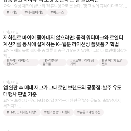
요약 - 영상 제작이 끝난 뒤 '유튜브용으로 못 쓴다', '광고 심의 규격이 다르다', ...
#마케팅
#디지털마케팅
#비즈니스
08월 08일
저화질로 바이어 쫓아내지 않으려면: 동적 워터마크와 로열티
계산기를 동시에 설계하는 K-웹툰 라이선싱 플랫폼 기획법
요약 - 해외 불법 복제물 중 웹툰 비중은 71.6%에 달한다. 그러나 보안에 집착해
저 ...
#캐릭터 라이선싱
#K-웹툰 IP
#글로벌 바이어 웹
#웹 이미지 보안
웹사이트
플랫폼
기획
필터
08월 08일
앱 완판 후 매대 재고가 그대로인 브랜드의 공통점: 발주 유도
대행사 판별 기준
요약 - 포켓CU·우리동네GS 앱 예약구매 완판은 '발주 유도'의 출발점이지,
목적지가 ...
#FMCG 마케팅 대행사
#편의점 광고 대행사
#유통 마케팅 추천