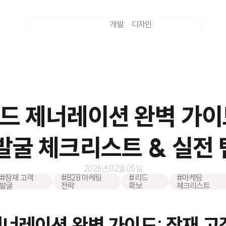
마케팅
개발
디자인
촬영
리드 제너레이션 완벽 가이
발굴 체크리스트 & 실전
2026년 02월 05일
#잠재 고객
#B2B 마케팅
#리드
#마케팅
발굴
전략
확보
체크리스트
제너레이션 완벽 가이드: 잠재 고