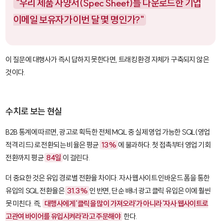
"우리 제품 사양서(Spec Sheet)를 다운로드한 기업
이메일 보유자가 이번 달 몇 명인가?"
이 질문에 대행사가 즉시 답하지 못한다면, 트래킹 환경 자체가 구축되지 않은
것이다.
수치로 보는 현실
B2B 통계에 따르면, 광고로 획득한 전체 MQL 중 실제 영업 가능한 SQL(영업
적격 리드)로 전환되는 비율은 평균
13%
에 불과하다. 첫 접촉부터 영업 기회
전환까지 평균
84일
이 걸린다.
더 중요한 것은 유입 경로별 전환율 차이다. 자사 웹사이트 인바운드 폼을 통한
유입의 SQL 전환율은
31.3%
인 반면, 단순 배너 광고 클릭 유입은 이에 훨씬
못 미친다. 즉,
대행사에게 '클릭을 많이 가져오라'가 아니라 '자사 웹사이트로
고관여 바이어를 유입시켜라'라고 주문해야
한다.