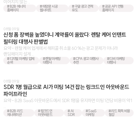
이어지지 않는 ...
#B2B 에너지
#태양광 시공
#구글 광고 견적
#공공 API 연동
홈페이지
웹사이트
유도
홈페이지
08월 09일
신청 폼 장벽을 높였더니 계약률이 올랐다: 렌탈 케어 인텐트
필터링 대행사 판별법
요약 - 렌탈 케어 업계에서 해피콜 취소율 60%는 광고 문제가 아니라
랜딩페이지 설계 ...
#디지털 마케팅 업체
#렌탈 마케팅
#CPA 광고 대행사
#디비 마케팅
순위
대행사
추천
대행사
08월 09일
SDR 1명 월급으로 AI가 미팅 14건 잡는 링크드인 아웃바운드
파이프라인
요약 - B2B SaaS 아웃바운드에서 SDR 1명을 유지하면 미팅 1건당 비용이 약 1
...
#B2B 리드
#링크드인
#AI
#SaaS
#리드 획득 비용
제너레이션
아웃바운드
SDR
마케팅
절감