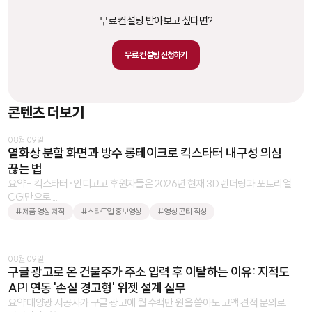
무료 컨설팅 받아보고 싶다면?
무료 컨설팅 신청하기
콘텐츠 더보기
08월 09일
열화상 분할 화면과 방수 롱테이크로 킥스타터 내구성 의심
끊는 법
요약 - 킥스타터·인디고고 후원자들은 2026년 현재 3D 렌더링과 포토리얼
CGI만으로 ...
#제품 영상 제작
#스타트업 홍보영상
#영상 콘티 작성
08월 09일
구글 광고로 온 건물주가 주소 입력 후 이탈하는 이유: 지적도
API 연동 '손실 경고형' 위젯 설계 실무
요약 태양광 시공사가 구글 광고에 월 수백만 원을 쏟아도 고액 견적 문의로