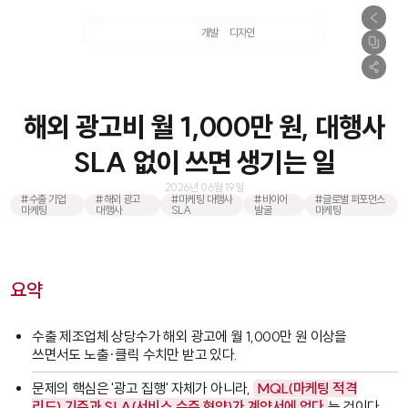
마케팅
개발
디자인
촬영
해외 광고비 월 1,000만 원, 대행사
SLA 없이 쓰면 생기는 일
2026년 06월 19일
#수출 기업
#해외 광고
#마케팅 대행사
#바이어
#글로벌 퍼포먼스
마케팅
대행사
SLA
발굴
마케팅
요약
수출 제조업체 상당수가 해외 광고에 월 1,000만 원 이상을
쓰면서도 노출·클릭 수치만 받고 있다.
문제의 핵심은 '광고 집행' 자체가 아니라,
MQL(마케팅 적격
리드) 기준과 SLA(서비스 수준 협약)가 계약서에 없다
는 것이다.