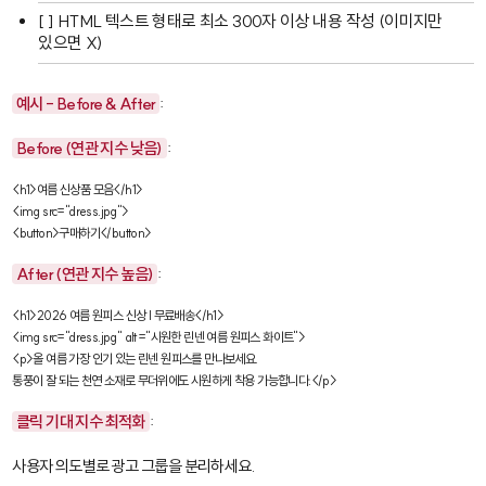
[ ] HTML 텍스트 형태로 최소 300자 이상 내용 작성 (이미지만
있으면 X)
예시 - Before & After
:
Before (연관 지수 낮음)
:
<h1>여름 신상품 모음</h1>

<img src="dress.jpg">

<button>구매하기</button>
After (연관 지수 높음)
:
<h1>2026 여름 원피스 신상 | 무료배송</h1>

<img src="dress.jpg" alt="시원한 린넨 여름 원피스 화이트">

<p>올 여름 가장 인기 있는 린넨 원피스를 만나보세요. 

통풍이 잘 되는 천연 소재로 무더위에도 시원하게 착용 가능합니다.</p>
클릭 기대 지수 최적화
:
사용자 의도별로 광고 그룹을 분리하세요.