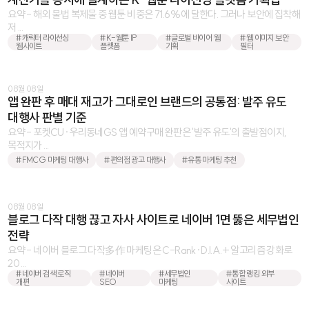
요약 - 해외 불법 복제물 중 웹툰 비중은 71.6%에 달한다. 그러나 보안에 집착해
저 ...
#캐릭터 라이선싱
#K-웹툰 IP
#글로벌 바이어 웹
#웹 이미지 보안
웹사이트
플랫폼
기획
필터
08월 08일
앱 완판 후 매대 재고가 그대로인 브랜드의 공통점: 발주 유도
대행사 판별 기준
요약 - 포켓CU·우리동네GS 앱 예약구매 완판은 '발주 유도'의 출발점이지,
목적지가 ...
#FMCG 마케팅 대행사
#편의점 광고 대행사
#유통 마케팅 추천
08월 08일
블로그 다작 대행 끊고 자사 사이트로 네이버 1면 뚫은 세무법인
전략
요약 - 네이버 블로그 다작多作 마케팅은 C-Rank·D.I.A.+ 알고리즘 강화로
20 ...
#네이버 검색 로직
#네이버
#세무법인
#통합 랭킹 외부
개편
SEO
마케팅
사이트