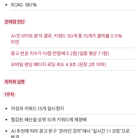
ROAS: 180%
문제점 진단
:
AI 인사이트 분석 결과, 키워드 50개 중 15개가 클릭률 0.5%
미만
광고 연관 지수가 10점 만점에 5.2점 (업종 평균 7.1점)
모바일 랜딩 페이지 로딩 속도 4.8초 (권장 2초 이하)
최적화 실행
:
1주차
:
저성과 키워드 15개 일시정지
절감된 예산을 상위 10개 키워드에 재분배
AI 추천에 따라 광고 문구 "온라인 강의"에서 "실시간 1:1 코칭"으로
변경