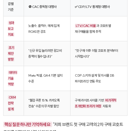
감별
🚫 CAC 중독형 대행사
✅ CDP/LTV 통제형 대행사
기준
성과
노출수, 클릭수, 매체 집계
LTV/CAC 비율
과 코호트별
보고
ROAS만 강조
재구매율을 함께 추적
지표
초기
"신규 유입 늘리려면 광고비
"첫 구매 이후 이탈 코호트 분석부터
제안
증액이 필수입니다"
시작합시다"
방향
데이터
Meta 픽셀, GA4 기본 설치
CDP 스키마 설계 및 자사몰 DB
기술
수준
파이프라인 연동 주도
역량
CRM
"웰컴 쿠폰 15% 카카오톡
구매 라이프사이클 기반
비가격적
전략
전송" 수준의 무차별 할인
초개인화 트리거 여정
자동화
설계
핵심 질문 하나만 기억하세요:
"저희 브랜드 첫 구매 고객의 2차 구매 코호트