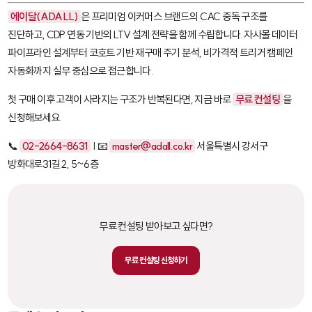
에이달(ADALL)
은 프리미엄 이커머스 브랜드의 CAC 중독 구조를
진단하고, CDP 연동 기반의 LTV 설계 전략을 함께 수립합니다. 자사몰 데이터
파이프라인 설계부터 코호트 기반 재구매 주기 분석, 비가격적 트리거 캠페인
자동화까지 실무 중심으로 접근합니다.
첫 구매 이후 고객이 사라지는 구조가 반복된다면, 지금 바로
무료 컨설팅
을
신청해보세요.
📞
02-2664-8631
| 📧
master@adall.co.kr
서울특별시 강서구
방화대로31길 2, 5~6층
무료 컨설팅 받아보고 싶다면?
무료 컨설팅 신청하기