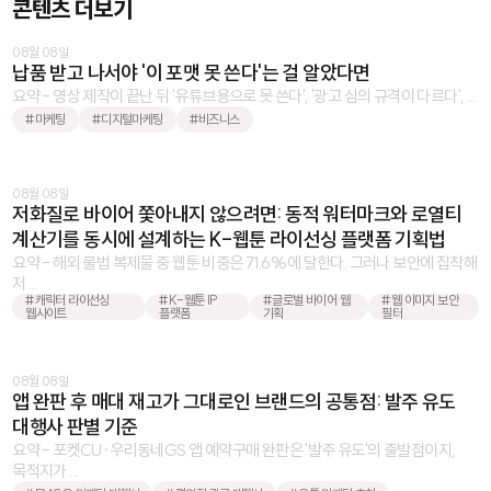
콘텐츠 더보기
08월 08일
납품 받고 나서야 '이 포맷 못 쓴다'는 걸 알았다면
요약 - 영상 제작이 끝난 뒤 '유튜브용으로 못 쓴다', '광고 심의 규격이 다르다', ...
#마케팅
#디지털마케팅
#비즈니스
08월 08일
저화질로 바이어 쫓아내지 않으려면: 동적 워터마크와 로열티
계산기를 동시에 설계하는 K-웹툰 라이선싱 플랫폼 기획법
요약 - 해외 불법 복제물 중 웹툰 비중은 71.6%에 달한다. 그러나 보안에 집착해
저 ...
#캐릭터 라이선싱
#K-웹툰 IP
#글로벌 바이어 웹
#웹 이미지 보안
웹사이트
플랫폼
기획
필터
08월 08일
앱 완판 후 매대 재고가 그대로인 브랜드의 공통점: 발주 유도
대행사 판별 기준
요약 - 포켓CU·우리동네GS 앱 예약구매 완판은 '발주 유도'의 출발점이지,
목적지가 ...