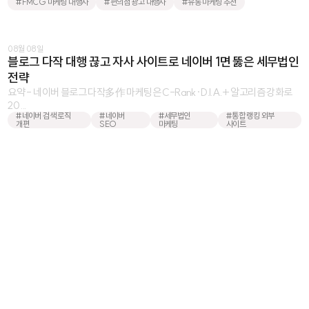
#FMCG 마케팅 대행사
#편의점 광고 대행사
#유통 마케팅 추천
08월 08일
블로그 다작 대행 끊고 자사 사이트로 네이버 1면 뚫은 세무법인
전략
요약 - 네이버 블로그 다작多作 마케팅은 C-Rank·D.I.A.+ 알고리즘 강화로
20 ...
#네이버 검색 로직
#네이버
#세무법인
#통합 랭킹 외부
개편
SEO
마케팅
사이트