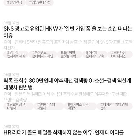
#촬영 견적
#영상 콘티 작성
08월 07일
SNS 광고로 유입된 HNW가 '일반 가입 폼'을 보는 순간 떠나는
이유
요약 - 연회비 5천만 원 규모의 프리미엄 골프·레저 클럽이 SNS 광고로 초고액
자산가 ...
#멤버십
#하이엔드
#프라이빗
#예약제
#VIP 대상
웹사이트 제작
홈페이지 디자인
플랫폼 기획
홈페이지 구축
UX 디자인
08월 07일
틱톡 조회수 300만인데 야후재팬 검색량 0: 소셜-검색 역설계
대행사 판별법
요약 - 일본 틱톡 캠페인에서 수백만 조회수를 달성해도 야후재팬·구글 재팬
브랜드 검색량 ...
#글로벌 광고
#일본 마케팅
#이커머스 광고
#디지털 마케팅 업체
대행사
대행사
대행사
순위
08월 07일
HR 리더가 콜드 메일을 삭제하지 않는 이유: 인재 데이터를