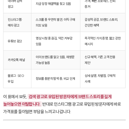
네이버 검색
가격, 빠른 프로세스, 신뢰
지금 당장 해결책을 찾고 있음
광고
증거
인스타그램·
스크롤 중 우연히 발견, 아직 구매
감성적 공감, 브랜드 스토리,
메타 광고
의도 낮음
간단한 혜택
영상 시청 중 끊김, 약간 거부감
즉각적인 가치 증명, 짧고 강한
유튜브 광고
있음
메시지
이미 브랜드를 알고 있음, 재방문
신규 혜택, 기존 고객 전용
카카오톡 채널
가능성 높음
제안
블로그·SEO
상세 설명, 차별점, 구체적
정보를 충분히 탐색 중, 비교 단계
유입
사례
이 표에서 보듯,
검색 광고로 유입된 방문자에게 브랜드 스토리를 길게
늘어놓으면 이탈합니다.
반대로 인스타그램 광고로 유입된 방문자에게 바로
가격표를 들이밀면 부담을 느끼고 나갑니다.