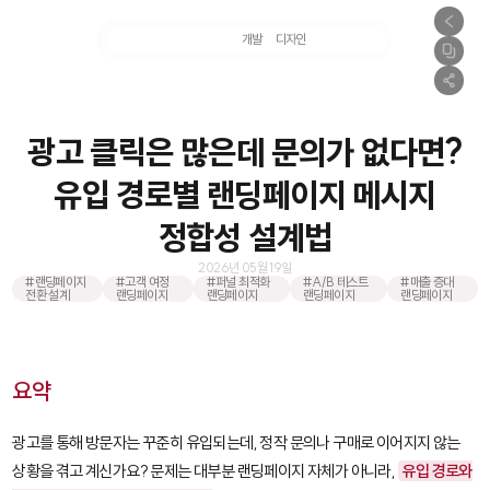
마케팅
개발
디자인
촬영
광고 클릭은 많은데 문의가 없다면?
유입 경로별 랜딩페이지 메시지
정합성 설계법
2026년 05월 19일
#랜딩페이지
#고객 여정
#퍼널 최적화
#A/B 테스트
#매출 증대
전환 설계
랜딩페이지
랜딩페이지
랜딩페이지
랜딩페이지
요약
광고를 통해 방문자는 꾸준히 유입되는데, 정작 문의나 구매로 이어지지 않는
상황을 겪고 계신가요? 문제는 대부분 랜딩페이지 자체가 아니라,
유입 경로와