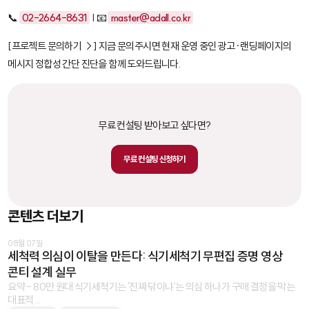
📞
02-2664-8631
| 📧
master@adall.co.kr
[프로젝트 문의하기 →] 지금 문의주시면 현재 운영 중인 광고·랜딩페이지의
메시지 정합성 간단 진단을 함께 도와드립니다.
무료 컨설팅 받아보고 싶다면?
무료 컨설팅 신청하기
콘텐츠 더보기
08월 07일
세척력 의심이 이탈을 만든다: 식기세척기 무편집 증명 영상
콘티 설계 실무
요약 - 80만 원대 식기세척기는 '진짜 닦이냐'는 의심 하나가 구매 결정을 막는
대표적 ...