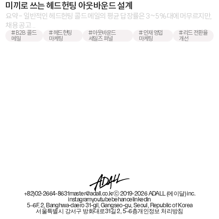
미끼로 쓰는 헤드헌팅 아웃바운드 설계
요약 - 일반적인 헤드헌팅 콜드 메일의 평균 답장률은 3~5%대에 머무르지만,
채용 공고 ...
#B2B 콜드
#헤드헌팅
#아웃바운드
#인재 영입
#리드 전환율
메일
마케팅
세일즈 퍼널
마케팅
개선
+82)02-2664-8631
master@adall.co.kr
ⓒ 2019-2026 ADALL (에이달) inc.
instagram
youtube
behance
linkedin
5~6F, 2, Banghwa-daero 31-gil, Gangseo-gu, Seoul, Republic of Korea
서울특별시 강서구 방화대로31길 2, 5~6층
개인정보 처리방침