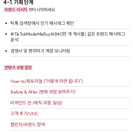
4-1. 기획 단계
트렌드 리서치
부터 시작하세요.
틱톡 검색창에서 인기 해시태그 확인
#TikTokMadeMeBuyIt
(840만 개 게시물) 같은 트렌드 해시태그
분석
경쟁사 및 벤치마크 계정 모니터링
콘텐츠 유형 결정
How-to/튜토리얼 ("이렇게 하면 됩니다")
Before & After (변화 과정 보여주기)
비하인드 씬 (제작 과정, 일상)
고객 후기/UGC
챌린지/트렌드 참여