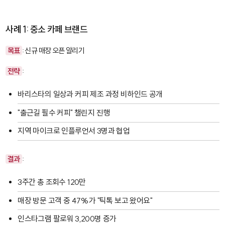
사례 1: 중소 카페 브랜드
목표
: 신규 매장 오픈 알리기
전략
:
바리스타의 일상과 커피 제조 과정 비하인드 공개
"출근길 필수 커피" 챌린지 진행
지역 마이크로 인플루언서 3명과 협업
결과
:
3주간 총 조회수 120만
매장 방문 고객 중 47%가 "틱톡 보고 왔어요"
인스타그램 팔로워 3,200명 증가