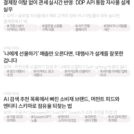
결제창 이탈 없이 관세 실시간 반영: DDP API 통합 자사몰 설계
실무
> 요약 > 글로벌 자사몰에서 해외 고객의 장바구니 이탈률이 유독 높다면,
결제창에서 '예 ...
#크로스보더
#글로벌 쇼핑몰
#API 연동
#장바구니 이탈률
이커머스 제작
구축 비용
홈페이지
개선
08월 08일
'나에게 선물하기' 매출만 오른다면, 대행사가 설계를 잘못한
겁니다
요약 - 카카오톡 선물하기 입점 후 '나에게 선물하기Self-gifting' 비중이 높다 ...
#광고 대행사
#이커머스 광고
#카카오톡 선물하기
#바이럴 마케팅 업체
추천
대행사
마케팅
비교
08월 08일
AI 검색 추천 목록에서 빠진 소비재 브랜드, 머천트 피드와
엔티티 스키마로 점유율 되찾는 법
요약 - 구글 AI Overviews와 ChatGPT Search가 쇼핑 추천을 직접 생 ...
#구글 SGE
#SearchGPT
#엔티티
#머천트
#AI 검색 엔진
최적화
노출
스키마 마크업
센터 연동
최적화