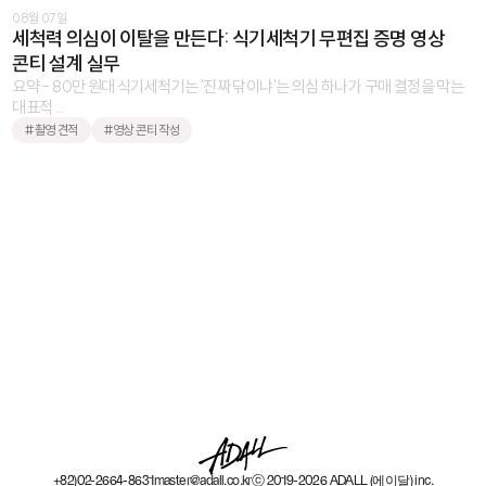
08월 07일
세척력 의심이 이탈을 만든다: 식기세척기 무편집 증명 영상
콘티 설계 실무
요약 - 80만 원대 식기세척기는 '진짜 닦이냐'는 의심 하나가 구매 결정을 막는
대표적 ...
#촬영 견적
#영상 콘티 작성
+82)02-2664-8631
master@adall.co.kr
ⓒ 2019-2026 ADALL (에이달) inc.