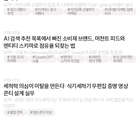
요약 - 카카오톡 선물하기 입점 후 '나에게 선물하기Self-gifting' 비중이 높다 ...
#광고 대행사
#이커머스 광고
#카카오톡 선물하기
#바이럴 마케팅 업체
추천
대행사
마케팅
비교
08월 08일
AI 검색 추천 목록에서 빠진 소비재 브랜드, 머천트 피드와
엔티티 스키마로 점유율 되찾는 법
요약 - 구글 AI Overviews와 ChatGPT Search가 쇼핑 추천을 직접 생 ...
#구글 SGE
#SearchGPT
#엔티티
#머천트
#AI 검색 엔진
최적화
노출
스키마 마크업
센터 연동
최적화
08월 07일
세척력 의심이 이탈을 만든다: 식기세척기 무편집 증명 영상
콘티 설계 실무
요약 - 80만 원대 식기세척기는 '진짜 닦이냐'는 의심 하나가 구매 결정을 막는
대표적 ...
#촬영 견적
#영상 콘티 작성