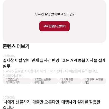
무료 컨설팅 받아보고 싶다면?
무료 컨설팅 신청하기
콘텐츠 더보기
08월 08일
결제창 이탈 없이 관세 실시간 반영: DDP API 통합 자사몰 설계
실무
> 요약 > 글로벌 자사몰에서 해외 고객의 장바구니 이탈률이 유독 높다면,
결제창에서 '예 ...
#크로스보더
#글로벌 쇼핑몰
#API 연동
#장바구니 이탈률
이커머스 제작
구축 비용
홈페이지
개선
08월 08일
'나에게 선물하기' 매출만 오른다면, 대행사가 설계를 잘못한
겁니다