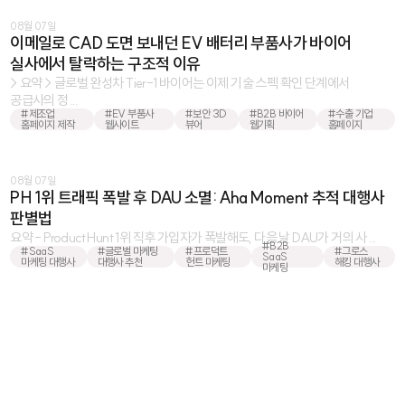
08월 07일
이메일로 CAD 도면 보내던 EV 배터리 부품사가 바이어
실사에서 탈락하는 구조적 이유
> 요약 > 글로벌 완성차 Tier-1 바이어는 이제 기술 스펙 확인 단계에서
공급사의 정 ...
#제조업
#EV 부품사
#보안 3D
#B2B 바이어
#수출 기업
홈페이지 제작
웹사이트
뷰어
웹기획
홈페이지
08월 07일
PH 1위 트래픽 폭발 후 DAU 소멸: Aha Moment 추적 대행사
판별법
요약 - Product Hunt 1위 직후 가입자가 폭발해도, 다음 날 DAU가 거의 사 ...
#B2B
#SaaS
#글로벌 마케팅
#프로덕트
#그로스
SaaS
마케팅 대행사
대행사 추천
헌트 마케팅
해킹 대행사
마케팅