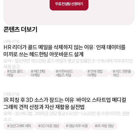
무료 컨설팅 신청하기
콘텐츠 더보기
08월 07일
HR 리더가 콜드 메일을 삭제하지 않는 이유: 인재 데이터를
미끼로 쓰는 헤드헌팅 아웃바운드 설계
요약 - 일반적인 헤드헌팅 콜드 메일의 평균 답장률은 3~5%대에 머무르지만,
채용 공고 ...
#B2B 콜드
#헤드헌팅
#아웃바운드
#인재 영입
#리드 전환율
메일
마케팅
세일즈 퍼널
마케팅
개선
08월 07일
IR 피칭 후 3D 소스가 잠드는 이유: 바이오 스타트업 메디컬
그래픽 견적 산정과 자산 재활용 실전법
요약 - 3D 메디컬 그래픽은 건당 평균 650만~1,600만 원 수준이지만, 원본
소스 ...
#모션그래픽 제작
#3D 의료 영상
#영상 외주 비용
#IR 피칭 영상