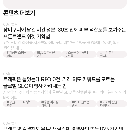
콘텐츠 더보기
08월 10일
장바구니에 담긴 비건 성분, 30초 안에 피부 적합도를 보여주는
프론트엔드 위젯 기획법
요약 - 비건 화장품 자사몰의 장바구니 이탈률은 평균 80%에 달하며, 핵심
원인은 '내 ...
#화장품 쇼핑몰
#D2C 자사몰
#쇼핑몰 장바구니
#비건 뷰티
제작
기획
이탈률
웹사이트
08월 10일
트래픽은 늘었는데 RFQ 0건: 거래 의도 키워드를 모르는
글로벌 SEO 대행사 가려내는 법
> 요약 > 국내 제조 중소기업이 글로벌 SEO를 진행한 뒤 트래픽이 늘어도 해외
바이어의 ...
#구글 SEO 대행사
#수출 마케팅
#B2B 글로벌
#바이어 발굴
추천
대행사
광고
대행사
08월 10일
브랜드명 검색해도 유튜브·릴스에 경쟁사만 뜨는 B2B 기업의