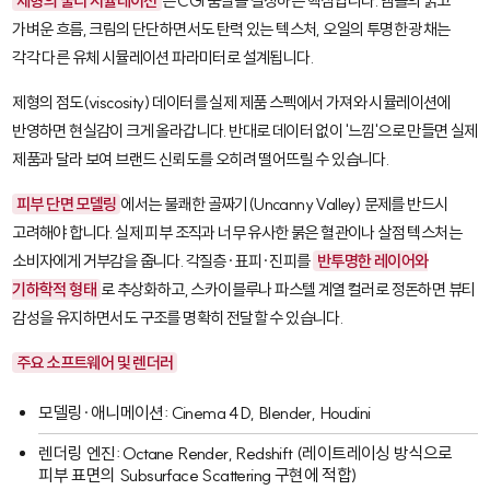
제형의 물리 시뮬레이션
은 CGI 품질을 결정하는 핵심입니다. 앰플의 묽고
가벼운 흐름, 크림의 단단하면서도 탄력 있는 텍스처, 오일의 투명한 광채는
각각 다른 유체 시뮬레이션 파라미터로 설계됩니다.
제형의 점도(viscosity) 데이터를 실제 제품 스펙에서 가져와 시뮬레이션에
반영하면 현실감이 크게 올라갑니다. 반대로 데이터 없이 '느낌'으로 만들면 실제
제품과 달라 보여 브랜드 신뢰도를 오히려 떨어뜨릴 수 있습니다.
피부 단면 모델링
에서는 불쾌한 골짜기(Uncanny Valley) 문제를 반드시
고려해야 합니다. 실제 피부 조직과 너무 유사한 붉은 혈관이나 살점 텍스처는
소비자에게 거부감을 줍니다. 각질층·표피·진피를
반투명한 레이어와
기하학적 형태
로 추상화하고, 스카이블루나 파스텔 계열 컬러로 정돈하면 뷰티
감성을 유지하면서도 구조를 명확히 전달할 수 있습니다.
주요 소프트웨어 및 렌더러
모델링·애니메이션:
Cinema 4D
,
Blender
,
Houdini
렌더링 엔진:
Octane Render
,
Redshift
(레이트레이싱 방식으로
피부 표면의
Subsurface Scattering
구현에 적합)