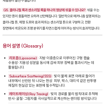
재활용이 훨씬 수월합니다.
Q5. 클리니컬 룩과 센소리얼 룩을 하나의 영상에 섞을 수 있나요?
섞을 수는
있지만 톤이 충돌하면 오히려 산만해집니다. 일반적으로 메커니즘 설명 파트는
클리니컬 톤, 제형 도포와 효과 파트는 센소리얼 톤으로 구분하고, 전환
장면에서 색온도와 조명 분위기를 자연스럽게 이어주는 방식이 효과적입니다.
용어 설명 (Glossary)
리포좀(Liposome)
: 지방 이중층으로 이루어진 구형 캡슐.
수용성·지용성 성분을 동시에 감싸 피부 장벽을 통과시키는 데
활용됩니다.
Subsurface Scattering(SSS)
: 빛이 물체 표면 아래로 들어가
내부에서 산란된 뒤 나오는 현상. 피부, 왁스, 대리석 같은 반투명
재질의 현실감 있는 표현에 필수적입니다.
레이트레이싱(Ray Tracing)
: 빛의 경로를 물리 법칙대로 추적해
반사·굴절·그림자를 극사실적으로 계산하는 렌더링 방식입니다.