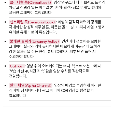
클리니컬 룩(Clinical Look)
: 임상 연구소나 더마 브랜드 느낌의
차갑고 신뢰감 있는 비주얼 톤. 흰색·회색·딥블루 계열 컬러와
깔끔한 그래픽이 특징입니다.
센소리얼 룩(Sensorial Look)
: 제형의 감각적 매력과 광채를
극대화한 감성적 비주얼 톤. 따뜻한 골드·핑크·피치 계열 조명과
유려한 유체 표현이 특징입니다.
불쾌한 골짜기(Uncanny Valley)
: 인간이나 생물체를 모방한
그래픽이 실제와 거의 유사하지만 미묘하게 어긋날 때 오히려
강한 불쾌감을 주는 현상. 뷰티 CGI에서 피부 단면 표현 시
주의해야 합니다.
Call-out
: 영상 위에 오버레이되는 수치·텍스트 모션 그래픽.
'보습 개선 48시간 지속' 같은 임상 수치를 직관적으로
전달합니다.
알파 채널(Alpha Channel)
: 영상의 배경을 투명하게 처리한
레이어. 상세페이지나 광고 배너에 CGI 영상을 합성할 때
필요합니다.