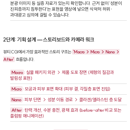
분광 이미지 등 실증 자료가 있는지 확인합니다. 근거 없이 '성분이
진피층까지 침투한다'는 표현을 영상에 넣으면 식약처 허위·
과대광고 심의에 걸릴 수 있습니다.
2단계: 기획 설계 — 스토리보드와 카메라 워크
뷰티 CGI에서 가장 효과적인 스토리 구조는
'Macro → Micro → Nano →
After'
흐름입니다.
Macro
: 실물 패키지 외관 → 제품 도포 장면 (제형의 질감과
발림성 표현)
Micro
: 모공과 피부 표면 확대 (피부 결, 각질층 표면 진입)
Nano
: 피부 단면 → 성분 이동 경로 → 콜라겐/엘라스틴 층 도달
After
: 탄력 개선, 수분 충전, 광채 효과 (before-after 비교 또는
플럼핑 애니메이션)