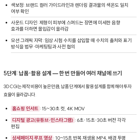
색보정: 브랜드 컬러 가이드라인과 렌더링 결과물의 색온도 일치
여부 확인
사운드 디자인: 제형이 피부에 스며드는 장면에 미세한 음향
효과를 더하면 몰입감이 올라감
모션 그래픽 자막: 임상 시험 수치를 삽입할 때 수치의 출처와 표기
방식을 법무·마케팅팀과 사전 협의
5단계: 납품·활용 설계 — 한 번 만들어 여러 채널에 쓰기
3D CGI는 제작 비용이 높은 만큼, 납품 단계에서 활용 설계를 함께 해야 투자
효율이 올라갑니다.
홈쇼핑 인서트
: 15~30초 컷, 4K MOV
디지털 광고(유튜브·인스타그램)
: 6초·15초·30초 버전 각각
편집
상세페이지 루프 영상
: 10~15초 반복 재생용 MP4, 배경 투명