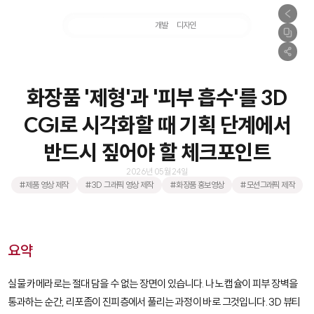
마케팅
개발
디자인
촬영
화장품 '제형'과 '피부 흡수'를 3D
CGI로 시각화할 때 기획 단계에서
반드시 짚어야 할 체크포인트
2026년 05월 24일
#제품 영상 제작
#3D 그래픽 영상 제작
#화장품 홍보영상
#모션그래픽 제작
요약
실물 카메라로는 절대 담을 수 없는 장면이 있습니다. 나노 캡슐이 피부 장벽을
통과하는 순간, 리포좀이 진피층에서 풀리는 과정이 바로 그것입니다. 3D 뷰티