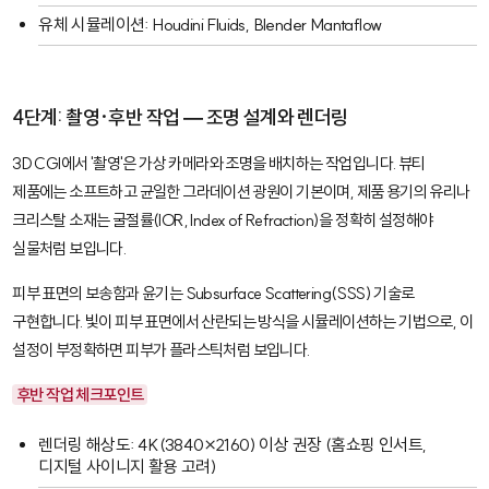
유체 시뮬레이션:
Houdini Fluids
,
Blender Mantaflow
4단계: 촬영·후반 작업 — 조명 설계와 렌더링
3D CGI에서 '촬영'은 가상 카메라와 조명을 배치하는 작업입니다. 뷰티
제품에는 소프트하고 균일한 그라데이션 광원이 기본이며, 제품 용기의 유리나
크리스탈 소재는 굴절률(IOR, Index of Refraction)을 정확히 설정해야
실물처럼 보입니다.
피부 표면의 보송함과 윤기는
Subsurface Scattering(SSS)
기술로
구현합니다. 빛이 피부 표면에서 산란되는 방식을 시뮬레이션하는 기법으로, 이
설정이 부정확하면 피부가 플라스틱처럼 보입니다.
후반 작업 체크포인트
렌더링 해상도: 4K(3840×2160) 이상 권장 (홈쇼핑 인서트,
디지털 사이니지 활용 고려)