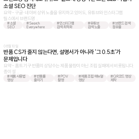
소셜 SEO 진단
요약 - 구글·네이버 상위 노출을 유지하고 있어도, 유튜브와 인스타그램
릴스에서 브랜드명 ...
#소셜
#Search
#인스타그램
#유튜브
#브랜드 검색
SEO
Everywhere
검색 최적화
검색 노출
점유율
08월 10일
반품 CS가 줄지 않는다면, 설명서가 아니라 '그 0.5초'가
문제입니다
요약 - 홈트 기구 반품의 상당수는 제품 불량이 아닌 조립 실패에서 비롯됩니다.
종이 설 ...
#제품 사용법
#반품률
#POV
#제품 조립 매뉴얼
#QR코드 영상
영상
줄이기
촬영
영상
제작