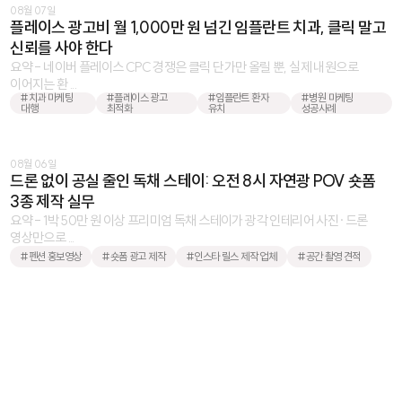
08월 07일
플레이스 광고비 월 1,000만 원 넘긴 임플란트 치과, 클릭 말고
신뢰를 사야 한다
요약 - 네이버 플레이스 CPC 경쟁은 클릭 단가만 올릴 뿐, 실제 내원으로
이어지는 환 ...
#치과 마케팅
#플레이스 광고
#임플란트 환자
#병원 마케팅
대행
최적화
유치
성공사례
08월 06일
드론 없이 공실 줄인 독채 스테이: 오전 8시 자연광 POV 숏폼
3종 제작 실무
요약 - 1박 50만 원 이상 프리미엄 독채 스테이가 광각 인테리어 사진·드론
영상만으로 ...
#펜션 홍보영상
#숏폼 광고 제작
#인스타 릴스 제작 업체
#공간 촬영 견적