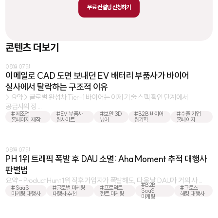
무료 컨설팅 신청하기
콘텐츠 더보기
08월 07일
이메일로 CAD 도면 보내던 EV 배터리 부품사가 바이어
실사에서 탈락하는 구조적 이유
> 요약 > 글로벌 완성차 Tier-1 바이어는 이제 기술 스펙 확인 단계에서
공급사의 정 ...
#제조업
#EV 부품사
#보안 3D
#B2B 바이어
#수출 기업
홈페이지 제작
웹사이트
뷰어
웹기획
홈페이지
08월 07일
PH 1위 트래픽 폭발 후 DAU 소멸: Aha Moment 추적 대행사
판별법
요약 - Product Hunt 1위 직후 가입자가 폭발해도, 다음 날 DAU가 거의 사 ...
#B2B
#SaaS
#글로벌 마케팅
#프로덕트
#그로스
SaaS
마케팅 대행사
대행사 추천
헌트 마케팅
해킹 대행사
마케팅