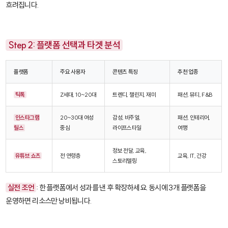
흐려집니다.
Step 2: 플랫폼 선택과 타겟 분석
플랫폼
주요 사용자
콘텐츠 특징
추천 업종
틱톡
Z세대, 10~20대
트렌디, 챌린지, 재미
패션, 뷰티, F&B
인스타그램
20~30대 여성
감성, 비주얼,
패션, 인테리어,
릴스
중심
라이프스타일
여행
정보 전달, 교육,
유튜브 쇼츠
전 연령층
교육, IT, 건강
스토리텔링
실전 조언
: 한 플랫폼에서 성과를 낸 후 확장하세요. 동시에 3개 플랫폼을
운영하면 리소스만 낭비됩니다.