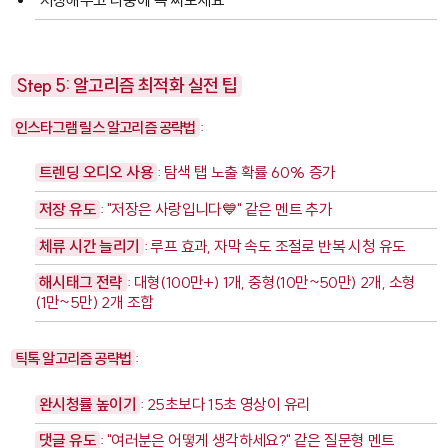
"저장해두고 나중에 꼭 써보세요"
Step 5: 알고리즘 최적화 실전 팁
인스타그램 릴스 알고리즘 공략법
:
트렌딩 오디오 사용
: 탐색 탭 노출 확률 60% 증가
저장 유도
: "저장은 사랑입니다💙" 같은 멘트 추가
체류 시간 늘리기
: 루프 효과, 자막 속도 조절로 반복 시청 유도
해시태그 전략
: 대형(100만+) 1개, 중형(10만~50만) 2개, 소형
(1만~5만) 2개 조합
틱톡 알고리즘 공략법
:
완시청률 높이기
: 25초보다 15초 영상이 유리
댓글 유도
: "여러분은 어떻게 생각하세요?" 같은 질문형 멘트