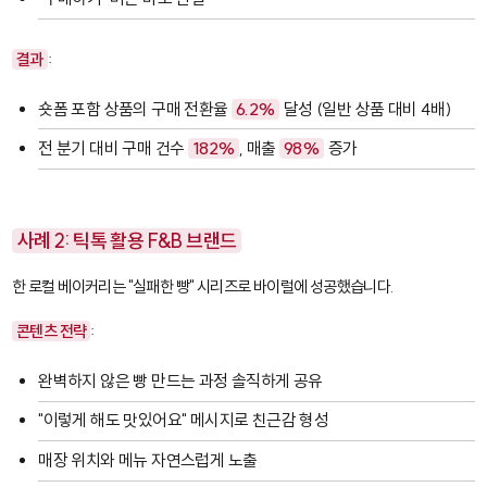
결과
:
숏폼 포함 상품의 구매 전환율
6.2%
달성 (일반 상품 대비 4배)
전 분기 대비 구매 건수
182%
, 매출
98%
증가
사례 2: 틱톡 활용 F&B 브랜드
한 로컬 베이커리는 "실패한 빵" 시리즈로 바이럴에 성공했습니다.
콘텐츠 전략
:
완벽하지 않은 빵 만드는 과정 솔직하게 공유
"이렇게 해도 맛있어요" 메시지로 친근감 형성
매장 위치와 메뉴 자연스럽게 노출