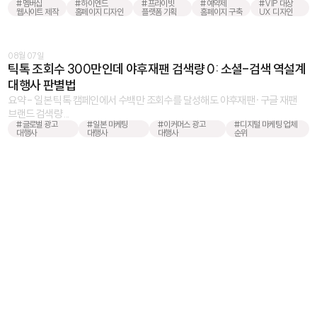
#멤버십
#하이엔드
#프라이빗
#예약제
#VIP 대상
웹사이트 제작
홈페이지 디자인
플랫폼 기획
홈페이지 구축
UX 디자인
08월 07일
틱톡 조회수 300만인데 야후재팬 검색량 0: 소셜-검색 역설계
대행사 판별법
요약 - 일본 틱톡 캠페인에서 수백만 조회수를 달성해도 야후재팬·구글 재팬
브랜드 검색량 ...
#글로벌 광고
#일본 마케팅
#이커머스 광고
#디지털 마케팅 업체
대행사
대행사
대행사
순위