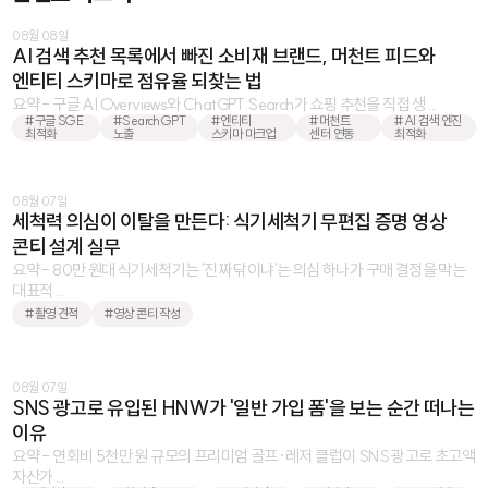
08월 08일
AI 검색 추천 목록에서 빠진 소비재 브랜드, 머천트 피드와
엔티티 스키마로 점유율 되찾는 법
요약 - 구글 AI Overviews와 ChatGPT Search가 쇼핑 추천을 직접 생 ...
#구글 SGE
#SearchGPT
#엔티티
#머천트
#AI 검색 엔진
최적화
노출
스키마 마크업
센터 연동
최적화
08월 07일
세척력 의심이 이탈을 만든다: 식기세척기 무편집 증명 영상
콘티 설계 실무
요약 - 80만 원대 식기세척기는 '진짜 닦이냐'는 의심 하나가 구매 결정을 막는
대표적 ...
#촬영 견적
#영상 콘티 작성
08월 07일
SNS 광고로 유입된 HNW가 '일반 가입 폼'을 보는 순간 떠나는
이유
요약 - 연회비 5천만 원 규모의 프리미엄 골프·레저 클럽이 SNS 광고로 초고액
자산가 ...