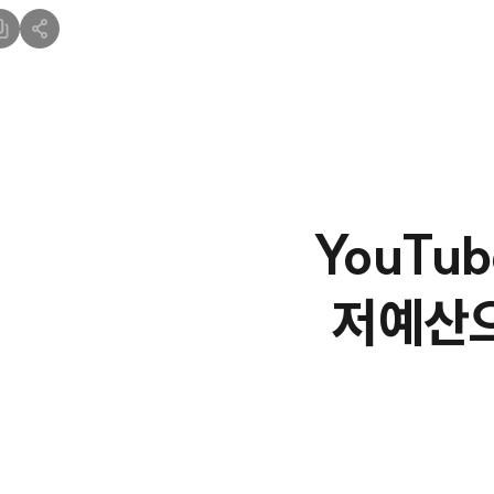
YouTu
저예산으