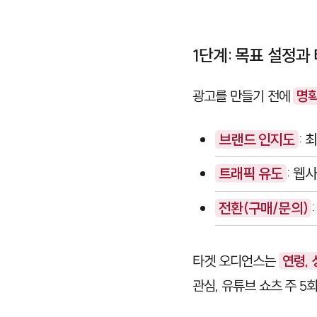
1단계: 목표 설정과
광고를 만들기 전에
명확
브랜드 인지도
:
트래픽 유도
: 웹
전환(구매/문의)
타겟 오디언스는
연령, 
관심, 유튜브 쇼츠 주 5회