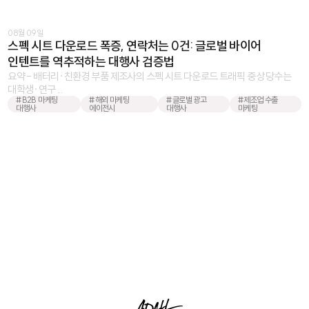
08월 09일
스펙 시트 다운로드 폭증, 연락처는 0건: 글로벌 바이어
인텐트를 역추적하는 대행사 검증법
요약 - 배터리·친환경 부품 제조사의 스펙 시트 다운로드 트래픽 중 상당수는
대학생·연구 ...
#B2B 마케팅
#해외 마케팅
#글로벌 광고
#제조업 수출
대행사
에이전시
대행사
마케팅