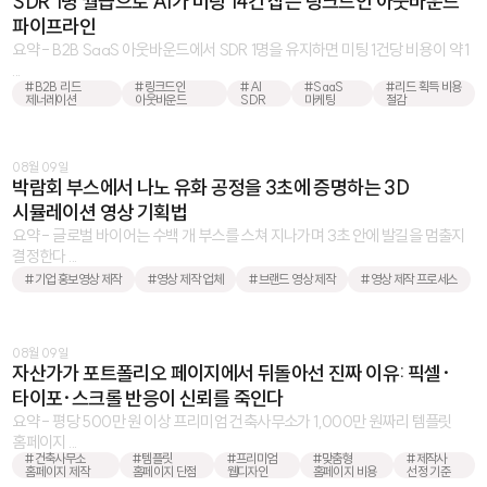
SDR 1명 월급으로 AI가 미팅 14건 잡는 링크드인 아웃바운드
파이프라인
요약 - B2B SaaS 아웃바운드에서 SDR 1명을 유지하면 미팅 1건당 비용이 약 1
...
#B2B 리드
#링크드인
#AI
#SaaS
#리드 획득 비용
제너레이션
아웃바운드
SDR
마케팅
절감
08월 09일
박람회 부스에서 나노 유화 공정을 3초에 증명하는 3D
시뮬레이션 영상 기획법
요약 - 글로벌 바이어는 수백 개 부스를 스쳐 지나가며 3초 안에 발길을 멈출지
결정한다 ...
#기업 홍보영상 제작
#영상 제작 업체
#브랜드 영상 제작
#영상 제작 프로세스
08월 09일
자산가가 포트폴리오 페이지에서 뒤돌아선 진짜 이유: 픽셀·
타이포·스크롤 반응이 신뢰를 죽인다
요약 - 평당 500만 원 이상 프리미엄 건축사무소가 1,000만 원짜리 템플릿
홈페이지 ...
#건축사무소
#템플릿
#프리미엄
#맞춤형
#제작사
홈페이지 제작
홈페이지 단점
웹디자인
홈페이지 비용
선정 기준