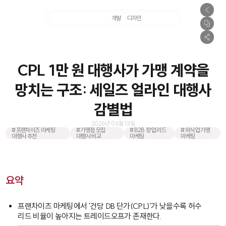
마케팅
개발
디자인
촬영
CPL 1만 원 대행사가 가맹 계약을
망치는 구조: 세일즈 얼라인 대행사
감별법
2026년 06월 13일
#프랜차이즈 마케팅
#가맹점 모집
#B2B 창업 리드
#외식업 가맹
대행사 추천
대행사 비교
마케팅
마케팅
요약
프랜차이즈 마케팅에서 '건당 DB 단가(CPL)'가 낮을수록 허수
리드 비율이 높아지는 트레이드오프가 존재한다.