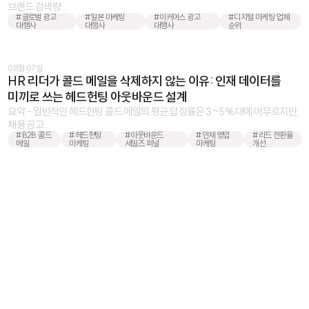
브랜드 검색량 ...
#글로벌 광고
#일본 마케팅
#이커머스 광고
#디지털 마케팅 업체
대행사
대행사
대행사
순위
08월 07일
HR 리더가 콜드 메일을 삭제하지 않는 이유: 인재 데이터를
미끼로 쓰는 헤드헌팅 아웃바운드 설계
요약 - 일반적인 헤드헌팅 콜드 메일의 평균 답장률은 3~5%대에 머무르지만,
채용 공고 ...
#B2B 콜드
#헤드헌팅
#아웃바운드
#인재 영입
#리드 전환율
메일
마케팅
세일즈 퍼널
마케팅
개선