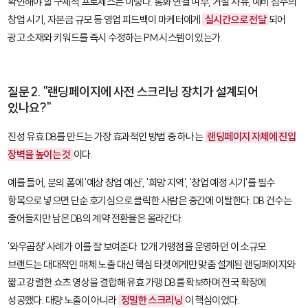
확인해야 할 구체적 프로세스는 이렇다. 통화 연결 여부, 거절 사유, 예비 점주의
창업 시기, 자본금 규모 등 영업 피드백이 마케터에게
실시간으로 전달
되어
광고 소재와 키워드를 즉시 수정하는 PM 시스템이 있는가.
질문 2. "랜딩페이지에 사전 스크리닝 장치가 설계되어
있나요?"
진성 유효 DB를 만드는 가장 효과적인 방법 중 하나는
랜딩페이지 자체에 진입
장벽을 높이는 것
이다.
예를 들어, 문의 폼에 '예상 창업 예산', '희망 지역', '창업 예정 시기'를 필수
항목으로 넣으면 단순 호기심으로 클릭한 사람은 중간에 이탈한다. DB 건수는
줄어들지만 남은 DB의 계약 전환율은 올라간다.
'와우곱창' 사례가 이를 잘 보여준다. 12개 가맹점을 운영하던 이 소규모
브랜드는 대대적인 매체 노출 대신 핵심 타겟에게만 맞춤 설계된 랜딩페이지와
짧고 강렬한 쇼츠 영상을 결합해 유효 가맹 DB를 확보하며 전국 확장에
성공했다. 대량 노출이 아니라
정밀한 스크리닝
이 핵심이었다.