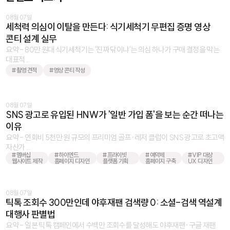
08월 07일
세척력 의심이 이탈을 만든다: 식기세척기 무편집 증명 영상
콘티 설계 실무
요약 - 80만 원대 식기세척기는 '진짜 닦이냐'는 의심 하나가 구매 결정을 막는
대표적 ...
#촬영 견적
#영상 콘티 작성
08월 07일
SNS 광고로 유입된 HNW가 '일반 가입 폼'을 보는 순간 떠나는
이유
요약 - 연회비 5천만 원 규모의 프리미엄 골프·레저 클럽이 SNS 광고로 초고액
자산가 ...
#멤버십
#하이엔드
#프라이빗
#예약제
#VIP 대상
웹사이트 제작
홈페이지 디자인
플랫폼 기획
홈페이지 구축
UX 디자인
08월 07일
틱톡 조회수 300만인데 야후재팬 검색량 0: 소셜-검색 역설계
대행사 판별법
요약 - 일본 틱톡 캠페인에서 수백만 조회수를 달성해도 야후재팬·구글 재팬