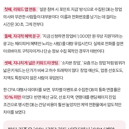
첫째, 리워드 앱 연동.
'설문 참여 시 포인트 지급' 방식으로 수집된 DB는 창업
의사와 무관한 사람들이 대부분이다. 이름과 전화번호를 남기는 데 걸리는
시간은 30초, 그게 전부다.
둘째, 자극적 혜택 문구.
'지금 신청하면 창업비 1,000만 원 무상 지원'이라는
광고는 체리피커(혜택만 노리는 사람)를 대량 유입시킨다. 실제로 전화를 걸면
아르바이트 구직자이거나 단순 정보 수집 목적인 경우가 태반이다.
셋째, 지나치게 넓은 키워드 타겟팅.
'소자본 창업', '요즘 뜨는 창업'처럼 범위가
넓은 키워드는 단가가 비싸고 허수 트래픽이 많다. 창업 예산도, 업종 선호도도,
지역도 특정되지 않은 사람이 유입된다.
한 CPA 대행사 데이터를 보면, 무차별 이벤트로 수집한 DB의 통화 연결률은
10% 미만
이었다. 반면 예산 규모, 선호 지역, 연령대를 랜딩페이지 진입
조건으로 명시한 DB는 건당 비용이 훨씬 높았지만 계약 전환율에서 압도적인
차이를 보였다.