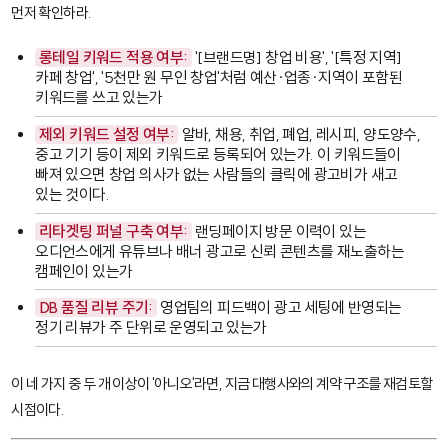
먼저 확인하라.
롱테일 키워드 적용 여부:
'[브랜드명] 창업 비용', '[특정 지역]
카페 창업', '5천만 원 무인 창업'처럼 예산·업종·지역이 포함된
키워드를 쓰고 있는가
제외 키워드 설정 여부:
알바
,
채용
,
취업
,
폐업
,
레시피
,
양도양수
,
중고 기기
등이 제외 키워드로 등록되어 있는가. 이 키워드들이
빠져 있으면 창업 의사가 없는 사람들의 클릭에 광고비가 새고
있는 것이다.
리타겟팅 퍼널 구축 여부:
랜딩페이지 방문 이력이 있는
오디언스에게 유튜브나 배너 광고로 신뢰 콘텐츠를 재노출하는
캠페인이 있는가
DB 품질 리뷰 주기:
영업팀의 피드백이 광고 세팅에 반영되는
정기 리뷰가 주 단위로 운영되고 있는가
이 네 가지 중 두 개 이상이 '아니오'라면, 지금 대행사와의 계약 구조를 재검토할
시점이다.