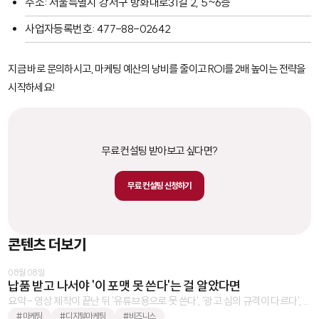
주소: 서울특별시 강서구 방화대로31길 2, 5~6층
사업자등록번호: 477-88-02642
지금 바로 문의하시고, 마케팅 예산의 낭비를 줄이고 ROI를 2배 높이는 전략을
시작하세요!
무료 컨설팅 받아보고 싶다면?
무료 컨설팅 신청하기
콘텐츠 더보기
08월 08일
납품 받고 나서야 '이 포맷 못 쓴다'는 걸 알았다면
요약 - 영상 제작이 끝난 뒤 '유튜브용으로 못 쓴다', '광고 심의 규격이 다르다', ...
#마케팅
#디지털마케팅
#비즈니스