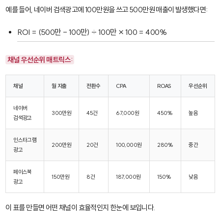
예를 들어, 네이버 검색광고에 100만원을 쓰고 500만원 매출이 발생했다면:
ROI = (500만 - 100만) ÷ 100만 × 100 = 400%
채널 우선순위 매트릭스:
채널
월 지출
전환수
CPA
ROAS
우선순위
네이버
300만원
45건
67,000원
450%
높음
검색광고
인스타그램
200만원
20건
100,000원
280%
중간
광고
페이스북
150만원
8건
187,000원
150%
낮음
광고
이 표를 만들면 어떤 채널이 효율적인지 한눈에 보입니다.