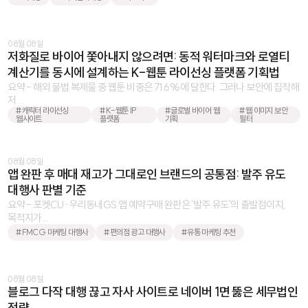
08월 08일
저화질로 바이어 쫓아내지 않으려면: 동적 워터마크와 로열티
계산기를 동시에 설계하는 K-웹툰 라이선싱 플랫폼 기획법
요약 - 해외 불법 복제물 중 웹툰 비중은 71.6%에 달한다. 그러나 보안에 집착해
저 ...
#캐릭터 라이선싱
#K-웹툰 IP
#글로벌 바이어 웹
#웹 이미지 보안
웹사이트
플랫폼
기획
필터
08월 08일
앱 완판 후 매대 재고가 그대로인 브랜드의 공통점: 발주 유도
대행사 판별 기준
요약 - 포켓CU·우리동네GS 앱 예약구매 완판은 '발주 유도'의 출발점이지,
목적지가 ...
#FMCG 마케팅 대행사
#편의점 광고 대행사
#유통 마케팅 추천
08월 08일
블로그 다작 대행 끊고 자사 사이트로 네이버 1면 뚫은 세무법인
전략