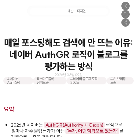
마케팅
개발
디자인
촬영
매일 포스팅해도 검색에 안 뜨는 이유:
네이버 AuthGR 로직이 블로그를
평가하는 방식
2026년 06월 09일
#네이버
#스마트블록
#네이버 블로그 로직
#AI 브리핑
AuthGR
상위노출
2026
노출
요약
2026년 네이버는
AuthGR(Authority + Graph)
로직으로
'얼마나 자주 올렸는가'가 아닌
'누가, 어떤 맥락으로 썼는가'
를