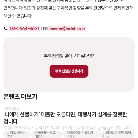
함께합니다. 업종과 상황에 맞는 구체적인 방향을 무료 컨설팅으로 먼저 확인해
보실 수 있습니다.
📞
02-2664-8631
| 📧
master@adall.co.kr
무료 컨설팅 받아보고 싶다면?
무료 컨설팅 신청하기
콘텐츠 더보기
08월 08일
'나에게 선물하기' 매출만 오른다면, 대행사가 설계를 잘못한
겁니다
요약 - 카카오톡 선물하기 입점 후 '나에게 선물하기Self-gifting' 비중이 높다 ...
#광고 대행사
#이커머스 광고
#카카오톡 선물하기
#바이럴 마케팅 업체
추천
대행사
마케팅
비교