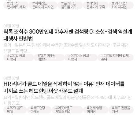
#멤버십
#하이엔드
#프라이빗
#예약제
#VIP 대상
웹사이트 제작
홈페이지 디자인
플랫폼 기획
홈페이지 구축
UX 디자인
08월 07일
틱톡 조회수 300만인데 야후재팬 검색량 0: 소셜-검색 역설계
대행사 판별법
요약 - 일본 틱톡 캠페인에서 수백만 조회수를 달성해도 야후재팬·구글 재팬
브랜드 검색량 ...
#글로벌 광고
#일본 마케팅
#이커머스 광고
#디지털 마케팅 업체
대행사
대행사
대행사
순위
08월 07일
HR 리더가 콜드 메일을 삭제하지 않는 이유: 인재 데이터를
미끼로 쓰는 헤드헌팅 아웃바운드 설계
요약 - 일반적인 헤드헌팅 콜드 메일의 평균 답장률은 3~5%대에 머무르지만,
채용 공고 ...
#B2B 콜드
#헤드헌팅
#아웃바운드
#인재 영입
#리드 전환율
메일
마케팅
세일즈 퍼널
마케팅
개선