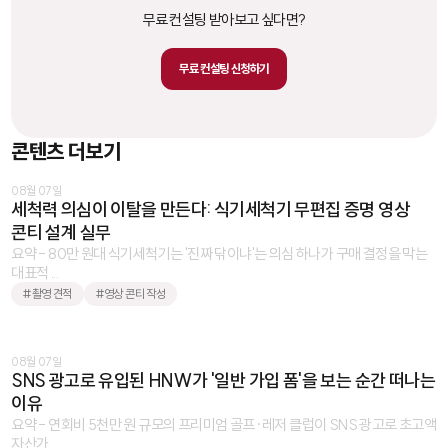
무료 컨설팅 받아보고 싶다면?
무료 컨설팅 신청하기
콘텐츠 더보기
08월 07일
세척력 의심이 이탈을 만든다: 식기세척기 무편집 증명 영상
콘티 설계 실무
요약 - 80만 원대 식기세척기는 '진짜 닦이냐'는 의심 하나가 구매 결정을 막는
대표적 ...
#촬영 견적
#영상 콘티 작성
08월 07일
SNS 광고로 유입된 HNW가 '일반 가입 폼'을 보는 순간 떠나는
이유
요약 - 연회비 5천만 원 규모의 프리미엄 골프·레저 클럽이 SNS 광고로 초고액
자산가 ...