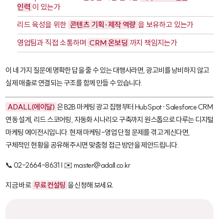
인력
이 있는가
리드 육성을 위한
콘텐츠 기획·제작 역량
을 보유하고 있는가
영업팀과 직접 소통하며
CRM 온보딩
까지 책임지는가
이 네 가지 질문에 명확한 답을 줄 수 있는 대행사라면, 광고비를 낭비하지 않고
실제 매출로 연결되는 구조를 함께 만들 수 있습니다.
ADALL(에이달)
은 B2B 마케팅 광고 집행부터
HubSpot
·
Salesforce
CRM
연동 설계, 리드 스코어링, 자동화 시나리오 구축까지 원스톱으로 다루는 디지털
마케팅 에이전시입니다. 현재 마케팅-영업 단절 문제를 겪고 계신다면,
구체적인 현황을 공유해 주시면 맞춤형 접근 방안을 제안드립니다.
📞 02-2664-8631 | ✉️ master@adall.co.kr
지금 바로
무료 컨설팅
을 신청해 보세요.