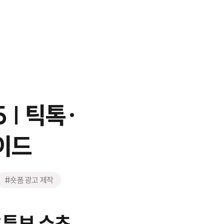
 | 틱톡·
이드
#숏폼 광고 제작
유튜브 쇼츠