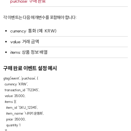
purchase
: 구매 완료
각 이벤트는 다음 매개변수를 포함해야 합니다:
currency
: 통화 (예: KRW)
value
: 거래 금액
items
: 상품 정보 배열
구매 완료 이벤트 설정 예시
gtag('event', 'purchase', {

  currency: 'KRW',

  transaction_id: 'T12345',

  value: 35000,

  items: [{

    item_id: 'SKU_12345',

    item_name: '나이키 운동화',

    price: 35000,

    quantity: 1

  }]
