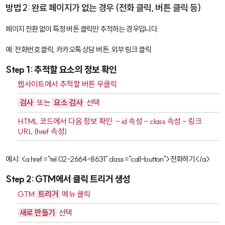
방법 2: 완료 페이지가 없는 경우 (전화 클릭, 버튼 클릭 등)
페이지 전환 없이 특정 버튼 클릭만 추적하는 경우입니다.
예: 전화번호 클릭, 카카오톡 상담 버튼, 외부 링크 클릭
Step 1: 추적할 요소의 정보 확인
웹사이트에서 추적할 버튼 우클릭
검사
또는
요소 검사
선택
HTML 코드에서 다음 정보 확인: -
id
속성 -
class
속성 - 링크
URL (
href
속성)
예시:
<a href="tel:02-2664-8631" class="call-button">전화하기</a>
Step 2: GTM에서 클릭 트리거 생성
GTM
트리거
메뉴 클릭
새로 만들기
선택