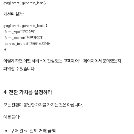
gtag('event', 'generate_lead');
개선된 설정:
gtag('event', 'generate_lead', {

  form_type: '무료 상담',

  form_location: '메인 페이지',

  service_interest: '퍼포먼스 마케팅'

});
이렇게 하면 어떤 서비스에 관심 있는 고객이 어느 페이지에서 문의했는지
파악할 수 있습니다.
4. 전환 가치를 설정하라
모든 전환이 동일한 가치를 가지는 것은 아닙니다.
예를 들어:
구매 완료: 실제 거래 금액