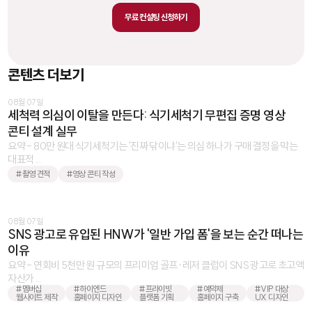
무료 컨설팅 신청하기
콘텐츠 더보기
08월 07일
세척력 의심이 이탈을 만든다: 식기세척기 무편집 증명 영상
콘티 설계 실무
요약 - 80만 원대 식기세척기는 '진짜 닦이냐'는 의심 하나가 구매 결정을 막는
대표적 ...
#촬영 견적
#영상 콘티 작성
08월 07일
SNS 광고로 유입된 HNW가 '일반 가입 폼'을 보는 순간 떠나는
이유
요약 - 연회비 5천만 원 규모의 프리미엄 골프·레저 클럽이 SNS 광고로 초고액
자산가 ...
#멤버십
#하이엔드
#프라이빗
#예약제
#VIP 대상
웹사이트 제작
홈페이지 디자인
플랫폼 기획
홈페이지 구축
UX 디자인