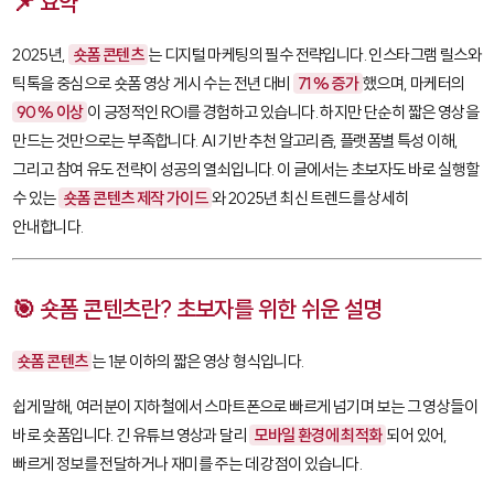
📌 요약
2025년,
숏폼 콘텐츠
는 디지털 마케팅의 필수 전략입니다. 인스타그램 릴스와
틱톡을 중심으로 숏폼 영상 게시 수는 전년 대비
71% 증가
했으며, 마케터의
90% 이상
이 긍정적인 ROI를 경험하고 있습니다. 하지만 단순히 짧은 영상을
만드는 것만으로는 부족합니다. AI 기반 추천 알고리즘, 플랫폼별 특성 이해,
그리고 참여 유도 전략이 성공의 열쇠입니다. 이 글에서는 초보자도 바로 실행할
수 있는
숏폼 콘텐츠 제작 가이드
와 2025년 최신 트렌드를 상세히
안내합니다.
🎯 숏폼 콘텐츠란? 초보자를 위한 쉬운 설명
숏폼 콘텐츠
는 1분 이하의 짧은 영상 형식입니다.
쉽게 말해, 여러분이 지하철에서 스마트폰으로 빠르게 넘기며 보는 그 영상들이
바로 숏폼입니다. 긴 유튜브 영상과 달리
모바일 환경에 최적화
되어 있어,
빠르게 정보를 전달하거나 재미를 주는 데 강점이 있습니다.