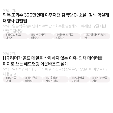
08월 07일
틱톡 조회수 300만인데 야후재팬 검색량 0: 소셜-검색 역설계
대행사 판별법
요약 - 일본 틱톡 캠페인에서 수백만 조회수를 달성해도 야후재팬·구글 재팬
브랜드 검색량 ...
#글로벌 광고
#일본 마케팅
#이커머스 광고
#디지털 마케팅 업체
대행사
대행사
대행사
순위
08월 07일
HR 리더가 콜드 메일을 삭제하지 않는 이유: 인재 데이터를
미끼로 쓰는 헤드헌팅 아웃바운드 설계
요약 - 일반적인 헤드헌팅 콜드 메일의 평균 답장률은 3~5%대에 머무르지만,
채용 공고 ...
#B2B 콜드
#헤드헌팅
#아웃바운드
#인재 영입
#리드 전환율
메일
마케팅
세일즈 퍼널
마케팅
개선