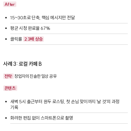
After:
15~30초로 단축, 핵심 메시지만 전달
평균 시청 완료율 67%
클릭률
2.3배 상승
사례 3: 로컬 카페 B
전략:
창업자의 진솔한 일상 공유
콘텐츠:
새벽 5시 출근부터 원두 로스팅, 첫 손님 맞이까지 '날 것'의 과정
기록
화려한 편집 없이 스마트폰으로 촬영