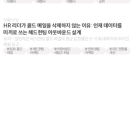
대행사
대행사
대행사
순위
08월 07일
HR 리더가 콜드 메일을 삭제하지 않는 이유: 인재 데이터를
미끼로 쓰는 헤드헌팅 아웃바운드 설계
요약 - 일반적인 헤드헌팅 콜드 메일의 평균 답장률은 3~5%대에 머무르지만,
채용 공고 ...
#B2B 콜드
#헤드헌팅
#아웃바운드
#인재 영입
#리드 전환율
메일
마케팅
세일즈 퍼널
마케팅
개선