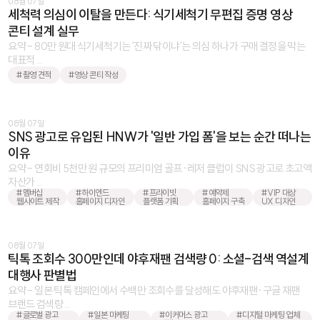
08월 07일
세척력 의심이 이탈을 만든다: 식기세척기 무편집 증명 영상
콘티 설계 실무
요약 - 80만 원대 식기세척기는 '진짜 닦이냐'는 의심 하나가 구매 결정을 막는
대표적 ...
#촬영 견적
#영상 콘티 작성
08월 07일
SNS 광고로 유입된 HNW가 '일반 가입 폼'을 보는 순간 떠나는
이유
요약 - 연회비 5천만 원 규모의 프리미엄 골프·레저 클럽이 SNS 광고로 초고액
자산가 ...
#멤버십
#하이엔드
#프라이빗
#예약제
#VIP 대상
웹사이트 제작
홈페이지 디자인
플랫폼 기획
홈페이지 구축
UX 디자인
08월 07일
틱톡 조회수 300만인데 야후재팬 검색량 0: 소셜-검색 역설계
대행사 판별법
요약 - 일본 틱톡 캠페인에서 수백만 조회수를 달성해도 야후재팬·구글 재팬
브랜드 검색량 ...
#글로벌 광고
#일본 마케팅
#이커머스 광고
#디지털 마케팅 업체