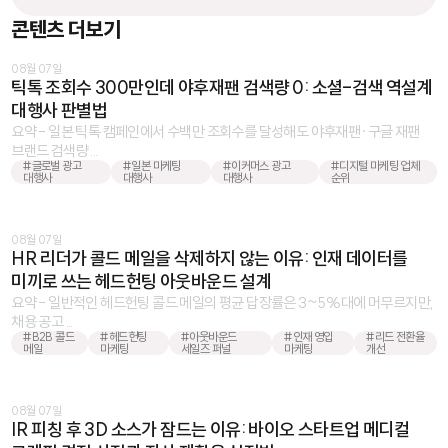
콘텐츠 더보기
08월 07일
틱톡 조회수 300만인데 야후재팬 검색량 0: 소셜-검색 역설계
대행사 판별법
요약 - 일본 틱톡 캠페인에서 수백만 조회수를 달성해도 야후재팬·구글 재팬
브랜드 검색량 ...
#글로벌 광고
#일본 마케팅
#이커머스 광고
#디지털 마케팅 업체
대행사
대행사
대행사
순위
08월 07일
HR 리더가 콜드 메일을 삭제하지 않는 이유: 인재 데이터를
미끼로 쓰는 헤드헌팅 아웃바운드 설계
요약 - 일반적인 헤드헌팅 콜드 메일의 평균 답장률은 3~5%대에 머무르지만,
채용 공고 ...
#B2B 콜드
#헤드헌팅
#아웃바운드
#인재 영입
#리드 전환율
메일
마케팅
세일즈 퍼널
마케팅
개선
08월 07일
IR 피칭 후 3D 소스가 잠드는 이유: 바이오 스타트업 메디컬