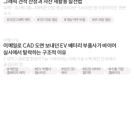
그래픽 견적 산정과 자산 재활용 실전법
요약 - 3D 메디컬 그래픽은 건당 평균 650만~1,600만 원 수준이지만, 원본
소스 ...
#모션그래픽 제작
#3D 의료 영상
#영상 외주 비용
#IR 피칭 영상
08월 07일
이메일로 CAD 도면 보내던 EV 배터리 부품사가 바이어
실사에서 탈락하는 구조적 이유
> 요약 > 글로벌 완성차 Tier-1 바이어는 이제 기술 스펙 확인 단계에서
공급사의 정 ...
#제조업
#EV 부품사
#보안 3D
#B2B 바이어
#수출 기업
홈페이지 제작
웹사이트
뷰어
웹기획
홈페이지