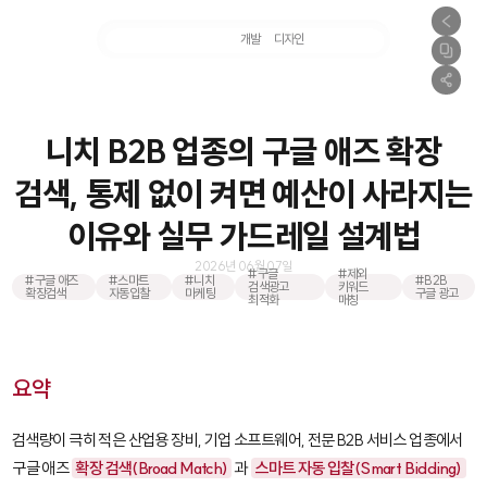
마케팅
개발
디자인
촬영
니치 B2B 업종의 구글 애즈 확장
검색, 통제 없이 켜면 예산이 사라지는
이유와 실무 가드레일 설계법
2026년 06월 07일
#구글
#제외
#구글 애즈
#스마트
#니치
#B2B
검색광고
키워드
확장검색
자동입찰
마케팅
구글 광고
최적화
매칭
요약
검색량이 극히 적은 산업용 장비, 기업 소프트웨어, 전문 B2B 서비스 업종에서
구글 애즈
확장 검색(Broad Match)
과
스마트 자동 입찰(Smart Bidding)