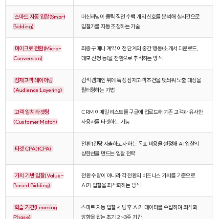
스마트 자동 입찰(Smart
머신러닝이 클릭 직전 수백 개의 신호를 분석해 실시간으로
Bidding)
입찰가를 자동 조정하는 기술
마이크로 전환(Micro-
최종 구매나 계약 이전 단계의 중간 행동(소개서 다운로드,
Conversion)
데모 신청 등)을 전환으로 추적하는 방식
잠재고객 레이어링
검색 캠페인 위에 특정 잠재고객 조건을 덧씌워 노출 대상을
(Audience Layering)
필터링하는 기법
고객 일치 타겟팅
CRM 이메일 리스트를 구글에 업로드해 기존 고객과 유사한
(Customer Match)
사용자를 타겟하는 기능
전환 1건당 지출하고자 하는 목표 비용을 설정해 AI 입찰의
타겟 CPA(tCPA)
상한선을 만드는 입찰 전략
가치 기반 입찰(Value-
전환 수량이 아니라 각 전환의 비즈니스 가치를 기준으로
Based Bidding)
AI가 입찰을 최적화하는 방식
학습 기간(Learning
스마트 자동 입찰 세팅 후 AI가 데이터를 수집하며 최적화
Phase)
방향을 잡는 초기 2~3주 기간