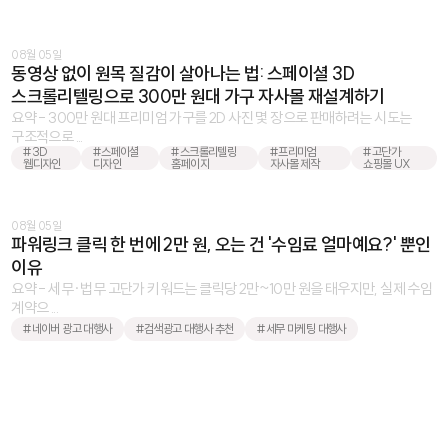
08월 05일
동영상 없이 원목 질감이 살아나는 법: 스페이셜 3D
스크롤리텔링으로 300만 원대 가구 자사몰 재설계하기
요약 - 300만 원대 프리미엄 가구를 2D 사진 몇 장으로 판매하려는 시도는
구조적으로 ...
#3D
#스페이셜
#스크롤리텔링
#프리미엄
#고단가
웹디자인
디자인
홈페이지
자사몰 제작
쇼핑몰 UX
08월 05일
파워링크 클릭 한 번에 2만 원, 오는 건 '수임료 얼마예요?' 뿐인
이유
요약 - 세무·법무 고단가 키워드는 클릭당 2만~10만 원을 태우지만, 실제 수임
계약으 ...
#네이버 광고 대행사
#검색광고 대행사 추천
#세무 마케팅 대행사