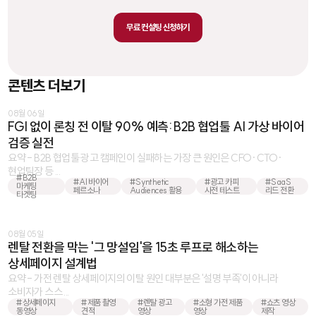
무료 컨설팅 신청하기
콘텐츠 더보기
08월 06일
FGI 없이 론칭 전 이탈 90% 예측: B2B 협업툴 AI 가상 바이어
검증 실전
요약 - B2B 협업툴 광고 캠페인이 실패하는 가장 큰 원인은 CFO·CTO·
현업팀장 등 ...
#B2B
#AI 바이어
#Synthetic
#광고 카피
#SaaS
마케팅
페르소나
Audiences 활용
사전 테스트
리드 전환
타겟팅
08월 05일
렌탈 전환을 막는 '그 망설임'을 15초 루프로 해소하는
상세페이지 설계법
요약 - 가전 렌탈 상세페이지의 이탈 원인 대부분은 '설명 부족'이 아니라
소비자가 스스 ...
#상세페이지
#제품 촬영
#렌탈 광고
#소형 가전 제품
#쇼츠 영상
동영상
견적
영상
영상
제작