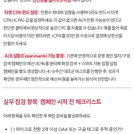
있습니다. 반드시
안전망을 걸어두고 이행
해야 합니다.
타겟 CPA 한도 설정:
전환수 최대화
입찰을 사용하더라도 반드시
타겟
CPA(tCPA)
값을 설정하세요. 이 값이 없으면 AI가 전환 가능성이 있다고
판단한 클릭에 비정상적으로 높은 CPC를 지출할 수 있습니다. 예를 들어 목표
리드당 비용이 15만 원이라면, tCPA를 20만 원 수준으로 설정해 상한선을
만들어 두세요.
A/B 실험(Experiments) 기능 활용:
기존에 안정적으로 운영 중인
일치/구문
검색 캠페인
의 예산 30%를 분리해
확장 검색 + 스마트 자동 입찰
실험
캠페인을 별도 생성합니다. 4~6주간 대조군 테스트를 진행한 후, 성과가
확인된 경우에만 점진적으로 예산 비중을 높여가는 방식이 안전합니다.
실무 점검 항목: 캠페인 시작 전 체크리스트
아래 항목을 모두 확인한 후 확장 검색을 활성화하세요.
[ ] 마이크로 전환 3개 이상 GA4 또는 구글 태그로 추적 중인가?