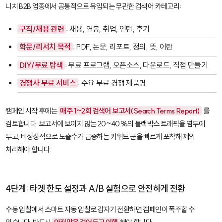
니치 B2B 업종에서 공통적으로 유입되는 무관한 검색어 카테고리:
구직/채용 관련
:
채용
,
연봉
,
취업
,
인턴
,
후기
학문/리서치 목적
:
PDF
,
논문
,
리포트
,
정의
,
뜻
,
이란
DIY/무료 탐색
:
무료 프로그램
,
오픈소스
,
다운로드
,
직접 만들기
경쟁사 무료 서비스
: 주요 무료 경쟁 제품명
캠페인 시작 후에는
매주 1~2회 검색어 보고서(Search Terms Report)
를
검토합니다. 보고서에 보이지 않는 20~40%의 블랙박스 트래픽을 염두에
두고, 비정상적으로 노출수가 급증하는 키워드 군을 빠르게 포착해 제외
처리해야 합니다.
4단계: 타겟 한도 설정과 A/B 실험으로 안전하게 전환
수동 입찰에서 스마트 자동 입찰로 갑자기 전환하면 캠페인이 폭주할 수