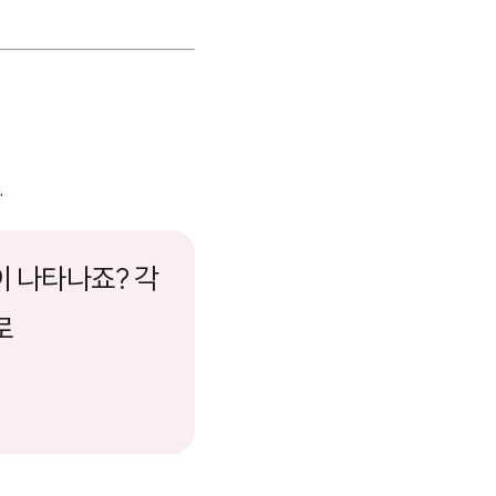
.
이 나타나죠? 각
로