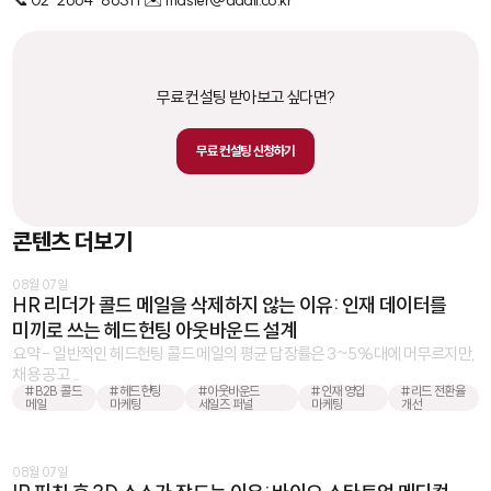
무료 컨설팅 받아보고 싶다면?
무료 컨설팅 신청하기
콘텐츠 더보기
08월 07일
HR 리더가 콜드 메일을 삭제하지 않는 이유: 인재 데이터를
미끼로 쓰는 헤드헌팅 아웃바운드 설계
요약 - 일반적인 헤드헌팅 콜드 메일의 평균 답장률은 3~5%대에 머무르지만,
채용 공고 ...
#B2B 콜드
#헤드헌팅
#아웃바운드
#인재 영입
#리드 전환율
메일
마케팅
세일즈 퍼널
마케팅
개선
08월 07일