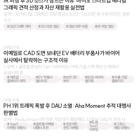
IR 피칭 후 3D 소스가 잠드는 이유: 바이오 스타트업 메디컬
그래픽 견적 산정과 자산 재활용 실전법
요약 - 3D 메디컬 그래픽은 건당 평균 650만~1,600만 원 수준이지만, 원본
소스 ...
#모션그래픽 제작
#3D 의료 영상
#영상 외주 비용
#IR 피칭 영상
08월 07일
이메일로 CAD 도면 보내던 EV 배터리 부품사가 바이어
실사에서 탈락하는 구조적 이유
> 요약 > 글로벌 완성차 Tier-1 바이어는 이제 기술 스펙 확인 단계에서
공급사의 정 ...
#제조업
#EV 부품사
#보안 3D
#B2B 바이어
#수출 기업
홈페이지 제작
웹사이트
뷰어
웹기획
홈페이지
08월 07일
PH 1위 트래픽 폭발 후 DAU 소멸: Aha Moment 추적 대행사
판별법
요약 - Product Hunt 1위 직후 가입자가 폭발해도, 다음 날 DAU가 거의 사 ...
#B2B
#SaaS
#글로벌 마케팅
#프로덕트
#그로스
SaaS
마케팅 대행사
대행사 추천
헌트 마케팅
해킹 대행사
마케팅