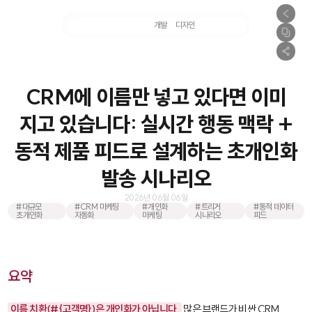
마케팅
개발
디자인
촬영
CRM에 이름만 넣고 있다면 이미
지고 있습니다: 실시간 행동 맥락 +
동적 제품 피드로 설계하는 초개인화
발송 시나리오
2026년 06월 06일
#대규모
#CRM 마케팅
#개인화
#트리거
#동적 데이터
초개인화
자동화
마케팅
시나리오
피드
요약
이름 치환(#{고객명})은 개인화가 아닙니다.
많은 브랜드가 비싼 CRM