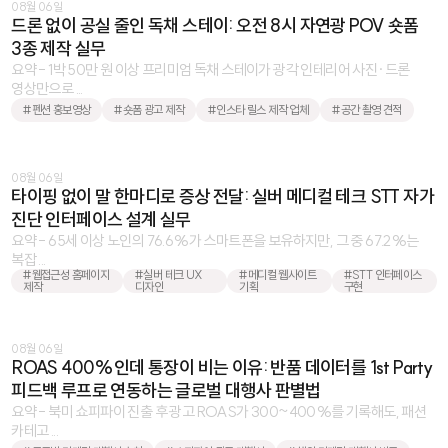
08월 06일
드론 없이 공실 줄인 독채 스테이: 오전 8시 자연광 POV 숏폼
3종 제작 실무
요약 - 1박 50만 원 이상 프리미엄 독채 스테이가 광각 인테리어 사진·드론
영상만으로 ...
#펜션 홍보영상
#숏폼 광고 제작
#인스타 릴스 제작 업체
#공간 촬영 견적
08월 06일
타이핑 없이 말 한마디로 증상 전달: 실버 메디컬 테크 STT 자가
진단 인터페이스 설계 실무
요약 - 65세 이상 노인의 76.6%가 스마트폰을 보유하지만, 그 중 67.2%는
복잡 ...
#웹접근성 홈페이지
#실버 테크 UX
#메디컬 웹사이트
#STT 인터페이스
제작
디자인
기획
구현
08월 06일
ROAS 400%인데 통장이 비는 이유: 반품 데이터를 1st Party
피드백 루프로 연동하는 글로벌 대행사 판별법
요약 - 북미 쇼피파이 진출 후 광고 ROAS가 300~400%를 기록해도, 패션
카테고 ...