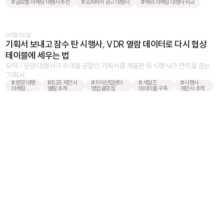
#글로벌 마케팅 대행사 추천
#쇼피파이 광고 대행사
#해외 마케팅 대행사 비교
08월 06일
기획서 보내고 잠수 탄 시행사, VDR 열람 데이터로 다시 협상
테이블에 세우는 법
요약 - 분양 대행사가 수개월 공들인 기획서를 제출한 뒤 시행사가 연락을 끊는
'기획서 ...
#분양 대행
#B2B 제안서
#지식산업센터
#세일즈
#시행사
마케팅
열람 추적
영업 클로징
데이터룸 구축
제안서 추적