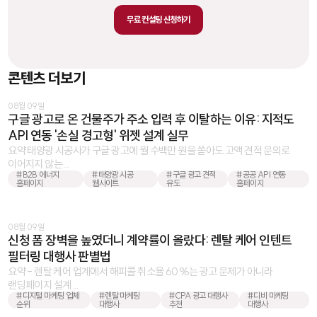
무료 컨설팅 신청하기
콘텐츠 더보기
08월 09일
구글 광고로 온 건물주가 주소 입력 후 이탈하는 이유: 지적도
API 연동 '손실 경고형' 위젯 설계 실무
요약 태양광 시공사가 구글 광고에 월 수백만 원을 쏟아도 고액 견적 문의로
이어지지 않는 ...
#B2B 에너지
#태양광 시공
#구글 광고 견적
#공공 API 연동
홈페이지
웹사이트
유도
홈페이지
08월 09일
신청 폼 장벽을 높였더니 계약률이 올랐다: 렌탈 케어 인텐트
필터링 대행사 판별법
요약 - 렌탈 케어 업계에서 해피콜 취소율 60%는 광고 문제가 아니라
랜딩페이지 설계 ...
#디지털 마케팅 업체
#렌탈 마케팅
#CPA 광고 대행사
#디비 마케팅
순위
대행사
추천
대행사