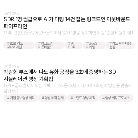
08월 09일
SDR 1명 월급으로 AI가 미팅 14건 잡는 링크드인 아웃바운드
파이프라인
요약 - B2B SaaS 아웃바운드에서 SDR 1명을 유지하면 미팅 1건당 비용이 약 1
...
#B2B 리드
#링크드인
#AI
#SaaS
#리드 획득 비용
제너레이션
아웃바운드
SDR
마케팅
절감
08월 09일
박람회 부스에서 나노 유화 공정을 3초에 증명하는 3D
시뮬레이션 영상 기획법
요약 - 글로벌 바이어는 수백 개 부스를 스쳐 지나가며 3초 안에 발길을 멈출지
결정한다 ...
#기업 홍보영상 제작
#영상 제작 업체
#브랜드 영상 제작
#영상 제작 프로세스