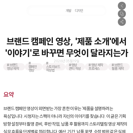
마케팅
개발
디자인
촬영
브랜드 캠페인 영상, '제품 소개'에서
'이야기'로 바꾸면 무엇이 달라지는가
2026년 05월 19일
#
#
#브랜드
#영상
#영상 제작
#브랜드
캠페인
스토리보드
영상 제작
콘티 작성
프로세스
필름 제작
영상
작성법
요약
브랜드 캠페인 영상이 외면받는 가장 흔한 이유는 '제품을 설명하려는
욕심'입니다. 시청자는 스펙이 아니라 자신의 이야기를 찾습니다. 이 글은 기획
방향 설정부터 촬영 준비, 후반 작업, 납품 후 활용까지 스토리텔링 영상 제작의
실무 흐름을 단계별로 정리합니다. 예산, 기간, 납품 포맷, 수정 범위 같은 실제