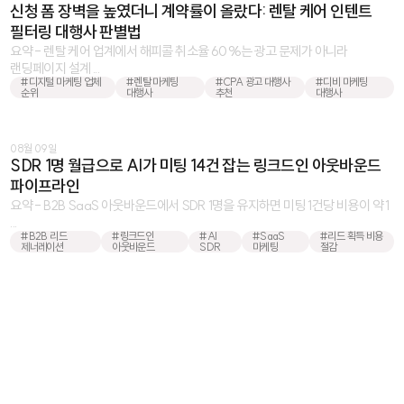
신청 폼 장벽을 높였더니 계약률이 올랐다: 렌탈 케어 인텐트
필터링 대행사 판별법
요약 - 렌탈 케어 업계에서 해피콜 취소율 60%는 광고 문제가 아니라
랜딩페이지 설계 ...
#디지털 마케팅 업체
#렌탈 마케팅
#CPA 광고 대행사
#디비 마케팅
순위
대행사
추천
대행사
08월 09일
SDR 1명 월급으로 AI가 미팅 14건 잡는 링크드인 아웃바운드
파이프라인
요약 - B2B SaaS 아웃바운드에서 SDR 1명을 유지하면 미팅 1건당 비용이 약 1
...
#B2B 리드
#링크드인
#AI
#SaaS
#리드 획득 비용
제너레이션
아웃바운드
SDR
마케팅
절감