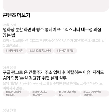
콘텐츠 더보기
08월 09일
열화상 분할 화면과 방수 롱테이크로 킥스타터 내구성 의심
끊는 법
요약 - 킥스타터·인디고고 후원자들은 2026년 현재 3D 렌더링과 포토리얼
CGI만으로 ...
#제품 영상 제작
#스타트업 홍보영상
#영상 콘티 작성
08월 09일
구글 광고로 온 건물주가 주소 입력 후 이탈하는 이유: 지적도
API 연동 '손실 경고형' 위젯 설계 실무
요약 태양광 시공사가 구글 광고에 월 수백만 원을 쏟아도 고액 견적 문의로
이어지지 않는 ...
#B2B 에너지
#태양광 시공
#구글 광고 견적
#공공 API 연동
홈페이지
웹사이트
유도
홈페이지
08월 09일