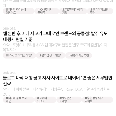
요약 - 해외 불법 복제물 중 웹툰 비중은 71.6%에 달한다. 그러나 보안에 집착해
저 ...
#캐릭터 라이선싱
#K-웹툰 IP
#글로벌 바이어 웹
#웹 이미지 보안
웹사이트
플랫폼
기획
필터
08월 08일
앱 완판 후 매대 재고가 그대로인 브랜드의 공통점: 발주 유도
대행사 판별 기준
요약 - 포켓CU·우리동네GS 앱 예약구매 완판은 '발주 유도'의 출발점이지,
목적지가 ...
#FMCG 마케팅 대행사
#편의점 광고 대행사
#유통 마케팅 추천
08월 08일
블로그 다작 대행 끊고 자사 사이트로 네이버 1면 뚫은 세무법인
전략
요약 - 네이버 블로그 다작多作 마케팅은 C-Rank·D.I.A.+ 알고리즘 강화로
20 ...
#네이버 검색 로직
#네이버
#세무법인
#통합 랭킹 외부
개편
SEO
마케팅
사이트