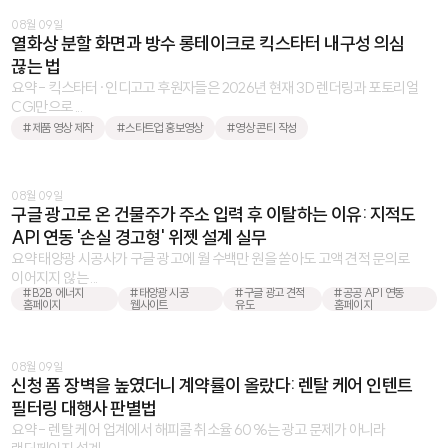
08월 09일
열화상 분할 화면과 방수 롱테이크로 킥스타터 내구성 의심
끊는 법
요약 - 킥스타터·인디고고 후원자들은 2026년 현재 3D 렌더링과 포토리얼
CGI만으로 ...
#제품 영상 제작
#스타트업 홍보영상
#영상 콘티 작성
08월 09일
구글 광고로 온 건물주가 주소 입력 후 이탈하는 이유: 지적도
API 연동 '손실 경고형' 위젯 설계 실무
요약 태양광 시공사가 구글 광고에 월 수백만 원을 쏟아도 고액 견적 문의로
이어지지 않는 ...
#B2B 에너지
#태양광 시공
#구글 광고 견적
#공공 API 연동
홈페이지
웹사이트
유도
홈페이지
08월 09일
신청 폼 장벽을 높였더니 계약률이 올랐다: 렌탈 케어 인텐트
필터링 대행사 판별법
요약 - 렌탈 케어 업계에서 해피콜 취소율 60%는 광고 문제가 아니라