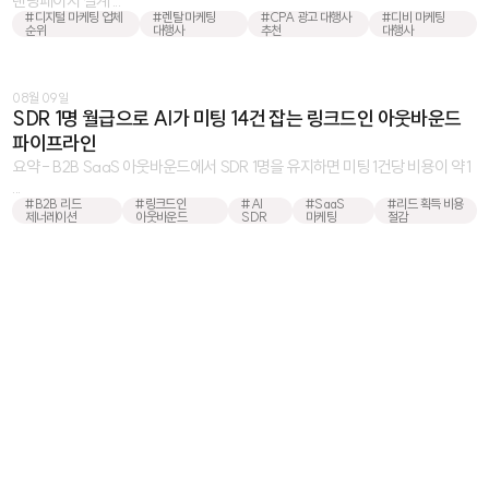
랜딩페이지 설계 ...
#디지털 마케팅 업체
#렌탈 마케팅
#CPA 광고 대행사
#디비 마케팅
순위
대행사
추천
대행사
08월 09일
SDR 1명 월급으로 AI가 미팅 14건 잡는 링크드인 아웃바운드
파이프라인
요약 - B2B SaaS 아웃바운드에서 SDR 1명을 유지하면 미팅 1건당 비용이 약 1
...
#B2B 리드
#링크드인
#AI
#SaaS
#리드 획득 비용
제너레이션
아웃바운드
SDR
마케팅
절감