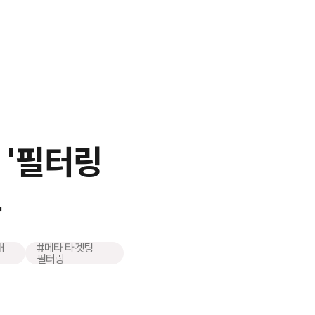
 '필터링
유
재
#메타 타겟팅
필터링