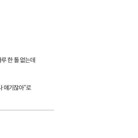
루 한 톨 없는데
나 얘기잖아"로