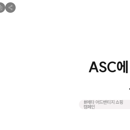
ASC에
#메타 어드밴티지 쇼핑
캠페인