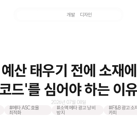
마케팅
개발
디자인
촬영
 예산 태우기 전에 소재에
코드'를 심어야 하는 이
2026년 07월 08일
#메타 ASC 효율
#소액 메타 광고 낭비
#F&B 광고 소
최적화
방지
카피