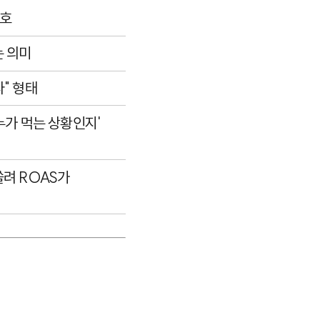
신호
 의미
" 형태
누가 먹는 상황인지'
려 ROAS가