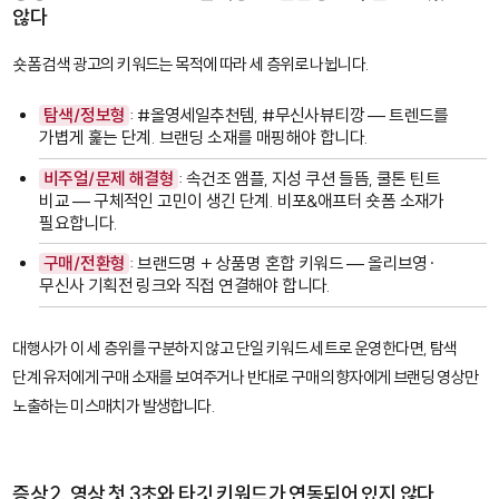
않다
숏폼 검색 광고의 키워드는 목적에 따라 세 층위로 나뉩니다.
탐색/정보형
:
#올영세일추천템
,
#무신사뷰티깡
— 트렌드를
가볍게 훑는 단계. 브랜딩 소재를 매핑해야 합니다.
비주얼/문제 해결형
:
속건조 앰플
,
지성 쿠션 들뜸
,
쿨톤 틴트
비교
— 구체적인 고민이 생긴 단계. 비포&애프터 숏폼 소재가
필요합니다.
구매/전환형
: 브랜드명 + 상품명 혼합 키워드 — 올리브영·
무신사 기획전 링크와 직접 연결해야 합니다.
대행사가 이 세 층위를 구분하지 않고 단일 키워드 세트로 운영한다면, 탐색
단계 유저에게 구매 소재를 보여주거나 반대로 구매 의향자에게 브랜딩 영상만
노출하는 미스매치가 발생합니다.
증상 2. 영상 첫 3초와 타깃 키워드가 연동되어 있지 않다