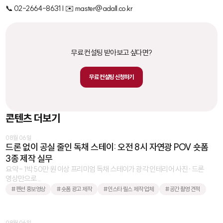
📞 02-2664-8631 | ✉️ master@adall.co.kr
무료 컨설팅 받아보고 싶다면?
무료 컨설팅 신청하기
콘텐츠 더보기
08월 06일
드론 없이 공실 줄인 독채 스테이: 오전 8시 자연광 POV 숏폼
3종 제작 실무
요약 - 1박 50만 원 이상 프리미엄 독채 스테이가 광각 인테리어 사진·드론
영상만으로 ...
#펜션 홍보영상
#숏폼 광고 제작
#인스타 릴스 제작 업체
#공간 촬영 견적
08월 06일