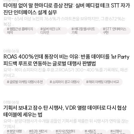
타이핑 없이 말 한마디로 증상 전달: 실버 메디컬 테크 STT 자가
진단 인터페이스 설계 실무
요약 - 65세 이상 노인의 76.6%가 스마트폰을 보유하지만, 그 중 67.2%는
복잡 ...
#웹접근성 홈페이지
#실버 테크 UX
#메디컬 웹사이트
#STT 인터페이스
제작
디자인
기획
구현
08월 06일
ROAS 400%인데 통장이 비는 이유: 반품 데이터를 1st Party
피드백 루프로 연동하는 글로벌 대행사 판별법
요약 - 북미 쇼피파이 진출 후 광고 ROAS가 300~400%를 기록해도, 패션
카테고 ...
#글로벌 마케팅 대행사 추천
#쇼피파이 광고 대행사
#해외 마케팅 대행사 비교
08월 06일
기획서 보내고 잠수 탄 시행사, VDR 열람 데이터로 다시 협상
테이블에 세우는 법
요약 - 분양 대행사가 수개월 공들인 기획서를 제출한 뒤 시행사가 연락을 끊는
'기획서 ...
#분양 대행
#B2B 제안서
#지식산업센터
#세일즈
#시행사