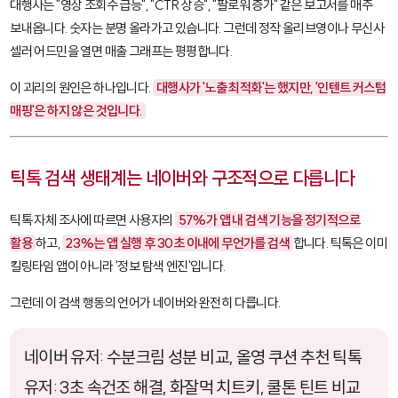
대행사는 "영상 조회수 급등", "CTR 상승", "팔로워 증가" 같은 보고서를 매주
보내옵니다. 숫자는 분명 올라가고 있습니다. 그런데 정작 올리브영이나 무신사
셀러 어드민을 열면 매출 그래프는 평평합니다.
이 괴리의 원인은 하나입니다.
대행사가 '노출 최적화'는 했지만, '인텐트 커스텀
매핑'은 하지 않은 것입니다.
틱톡 검색 생태계는 네이버와 구조적으로 다릅니다
틱톡 자체 조사에 따르면 사용자의
57%가 앱 내 검색 기능을 정기적으로
활용
하고,
23%는 앱 실행 후 30초 이내에 무언가를 검색
합니다. 틱톡은 이미
킬링타임 앱이 아니라 '정보 탐색 엔진'입니다.
그런데 이 검색 행동의 언어가 네이버와 완전히 다릅니다.
네이버 유저:
수분크림 성분 비교
,
올영 쿠션 추천
틱톡
유저:
3초 속건조 해결
,
화잘먹 치트키
,
쿨톤 틴트 비교