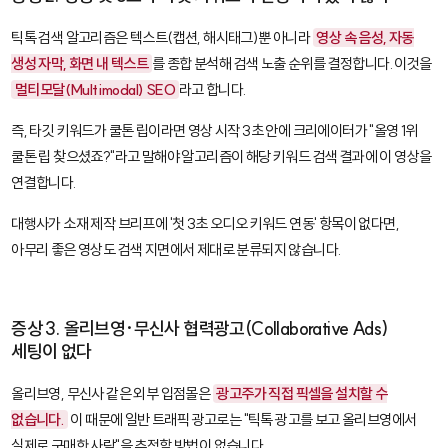
틱톡 검색 알고리즘은 텍스트(캡션, 해시태그)뿐 아니라
영상 속 음성, 자동
생성 자막, 화면 내 텍스트
를 종합 분석해 검색 노출 순위를 결정합니다. 이것을
멀티모달(Multimodal) SEO
라고 합니다.
즉, 타깃 키워드가
쿨톤 립
이라면 영상 시작 3초 안에 크리에이터가 "올영 1위
쿨톤 립 찾으셨죠?"라고 말해야 알고리즘이 해당 키워드 검색 결과에 이 영상을
연결합니다.
대행사가 소재 제작 브리프에 '첫 3초 오디오 키워드 연동' 항목이 없다면,
아무리 좋은 영상도 검색 지면에서 제대로 분류되지 않습니다.
증상 3. 올리브영·무신사 협력광고(Collaborative Ads)
세팅이 없다
올리브영, 무신사 같은 외부 입점몰은
광고주가 직접 픽셀을 설치할 수
없습니다.
이 때문에 일반 트래픽 광고로는 "틱톡 광고를 보고 올리브영에서
실제로 구매한 사람"을 추적할 방법이 없습니다.