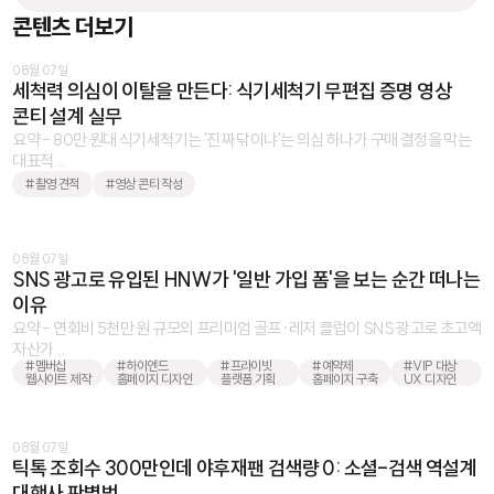
콘텐츠 더보기
08월 07일
세척력 의심이 이탈을 만든다: 식기세척기 무편집 증명 영상
콘티 설계 실무
요약 - 80만 원대 식기세척기는 '진짜 닦이냐'는 의심 하나가 구매 결정을 막는
대표적 ...
#촬영 견적
#영상 콘티 작성
08월 07일
SNS 광고로 유입된 HNW가 '일반 가입 폼'을 보는 순간 떠나는
이유
요약 - 연회비 5천만 원 규모의 프리미엄 골프·레저 클럽이 SNS 광고로 초고액
자산가 ...
#멤버십
#하이엔드
#프라이빗
#예약제
#VIP 대상
웹사이트 제작
홈페이지 디자인
플랫폼 기획
홈페이지 구축
UX 디자인
08월 07일
틱톡 조회수 300만인데 야후재팬 검색량 0: 소셜-검색 역설계
대행사 판별법