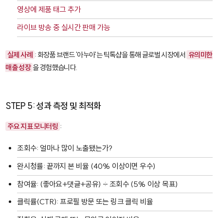
영상에 제품 태그 추가
라이브 방송 중 실시간 판매 가능
실제 사례
: 화장품 브랜드 '아누아'는 틱톡샵을 통해 글로벌 시장에서
유의미한
매출 성장
을 경험했습니다.
STEP 5: 성과 측정 및 최적화
주요 지표 모니터링
:
조회수
: 얼마나 많이 노출됐는가?
완시청률
: 끝까지 본 비율 (40% 이상이면 우수)
참여율
: (좋아요+댓글+공유) ÷ 조회수 (5% 이상 목표)
클릭률(CTR)
: 프로필 방문 또는 링크 클릭 비율