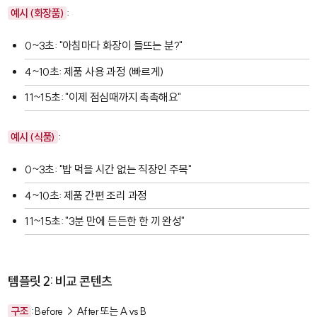
예시 (화장품)
:
0~3초: "아침마다 화장이 들뜨는 분?"
4~10초: 제품 사용 과정 (빠르게)
11~15초: "이제 점심때까지 촉촉해요"
예시 (식품)
:
0~3초: "밥 먹을 시간 없는 직장인 주목"
4~10초: 제품 간편 조리 과정
11~15초: "3분 만에 든든한 한 끼 완성"
템플릿 2: 비교 콘텐츠
구조
: Before → After 또는 A vs B