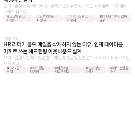
요약 - 일본 틱톡 캠페인에서 수백만 조회수를 달성해도 야후재팬·구글 재팬
브랜드 검색량 ...
#글로벌 광고
#일본 마케팅
#이커머스 광고
#디지털 마케팅 업체
대행사
대행사
대행사
순위
08월 07일
HR 리더가 콜드 메일을 삭제하지 않는 이유: 인재 데이터를
미끼로 쓰는 헤드헌팅 아웃바운드 설계
요약 - 일반적인 헤드헌팅 콜드 메일의 평균 답장률은 3~5%대에 머무르지만,
채용 공고 ...
#B2B 콜드
#헤드헌팅
#아웃바운드
#인재 영입
#리드 전환율
메일
마케팅
세일즈 퍼널
마케팅
개선