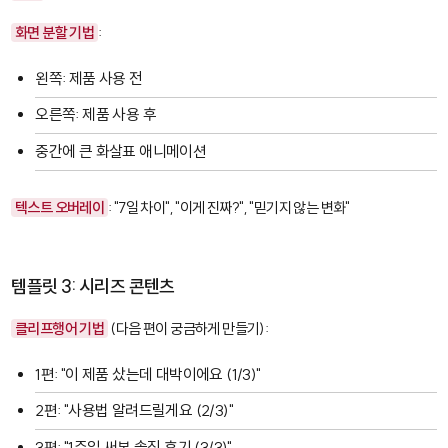
화면 분할 기법
:
왼쪽: 제품 사용 전
오른쪽: 제품 사용 후
중간에 큰 화살표 애니메이션
텍스트 오버레이
: "7일 차이", "이게 진짜?", "믿기지 않는 변화"
템플릿 3: 시리즈 콘텐츠
클리프행어 기법
(다음 편이 궁금하게 만들기):
1편: "이 제품 샀는데 대박이에요 (1/3)"
2편: "사용법 알려드릴게요 (2/3)"
3편: "1주일 써본 솔직 후기 (3/3)"