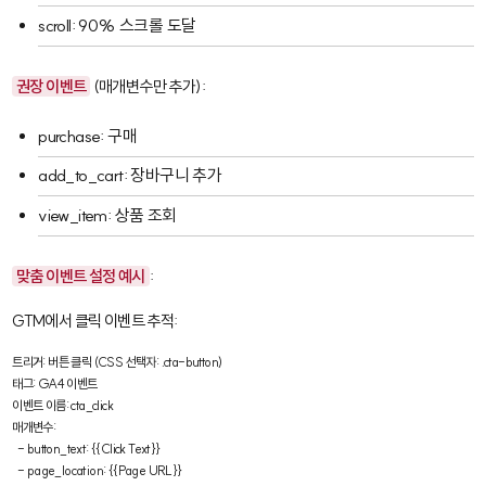
scroll
: 90% 스크롤 도달
권장 이벤트
(매개변수만 추가):
purchase
: 구매
add_to_cart
: 장바구니 추가
view_item
: 상품 조회
맞춤 이벤트 설정 예시
:
GTM에서 클릭 이벤트 추적:
트리거: 버튼 클릭 (CSS 선택자: .cta-button)

태그: GA4 이벤트

이벤트 이름: cta_click

매개변수:

  - button_text: {{Click Text}}

  - page_location: {{Page URL}}