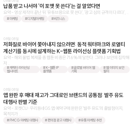
08월 08일
납품 받고 나서야 '이 포맷 못 쓴다'는 걸 알았다면
요약 - 영상 제작이 끝난 뒤 '유튜브용으로 못 쓴다', '광고 심의 규격이 다르다', ...
#마케팅
#디지털마케팅
#비즈니스
08월 08일
저화질로 바이어 쫓아내지 않으려면: 동적 워터마크와 로열티
계산기를 동시에 설계하는 K-웹툰 라이선싱 플랫폼 기획법
요약 - 해외 불법 복제물 중 웹툰 비중은 71.6%에 달한다. 그러나 보안에 집착해
저 ...
#캐릭터 라이선싱
#K-웹툰 IP
#글로벌 바이어 웹
#웹 이미지 보안
웹사이트
플랫폼
기획
필터
08월 08일
앱 완판 후 매대 재고가 그대로인 브랜드의 공통점: 발주 유도
대행사 판별 기준
요약 - 포켓CU·우리동네GS 앱 예약구매 완판은 '발주 유도'의 출발점이지,
목적지가 ...
#FMCG 마케팅 대행사
#편의점 광고 대행사
#유통 마케팅 추천