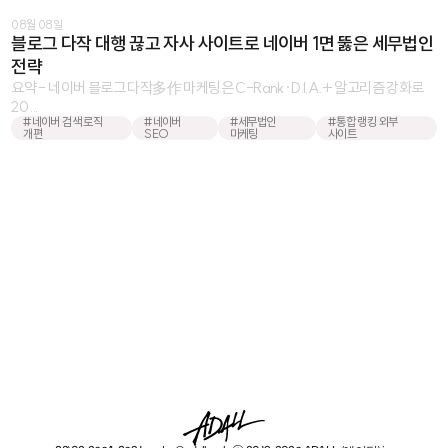
08월 08일
블로그 다작 대행 끊고 자사 사이트로 네이버 1면 뚫은 세무법인
전략
요약 - 네이버 블로그 다작多作 마케팅은 C-Rank·D.I.A.+ 알고리즘 강화로
20 ...
#네이버 검색 로직
#네이버
#세무법인
#통합 랭킹 외부
개편
SEO
마케팅
사이트