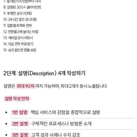
7. 월 예산 100만원부터 시작

8. 검증된 300+ 클라이언트

9. 투명한 성과 리포팅

10. 24시간 광고 모니터링

11. 업종별 최적화 전략

12. 전환율 2배 높이는 비법

13. 에이달 공식 파트너

14. 지금 견적 무료 받기

15. 성과 없으면 환불 보장
2단계: 설명(Description) 4개 작성하기
설명은
최대 90자
까지 가능하며, 최대 2개가 동시 노출됩니다.
설명 작성 전략
:
1번 설명
: 핵심 서비스와 강점을 종합적으로 설명
2번 설명
: 구체적인 프로세스나 방법론 소개
3번 설명
: 고객 성과 사례나 수치 강조