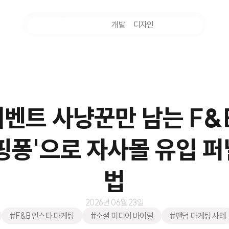
마케팅
개발
디자인
촬영
벤트 사냥꾼만 남는 F&
핑퐁'으로 자사몰 유입 
법
2026년 06월 23일
#F&B 인스타 마케팅
#소셜 미디어 바이럴
#팬덤 마케팅 사례