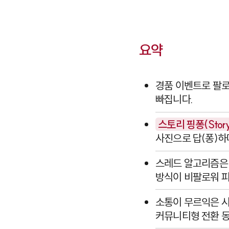
요약
경품 이벤트로 팔로
빠집니다.
스토리 핑퐁(Story
사진으로 답(퐁)하
스레드 알고리즘은
방식이 비팔로워 피
소통이 무르익은 
커뮤니티형 전환 동