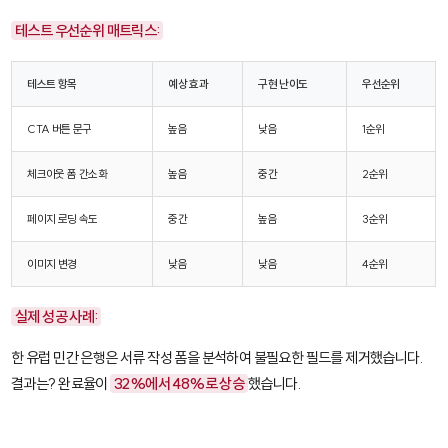
테스트 우선순위 매트릭스:
테스트 항목
예상 효과
구현 난이도
우선순위
CTA 버튼 문구
높음
낮음
1순위
체크아웃 폼 간소화
높음
중간
2순위
페이지 로딩 속도
중간
높음
3순위
이미지 변경
낮음
낮음
4순위
실제 성공 사례:
한 유럽 민간 은행은 서류 작성 폼을 분석하여 불필요한 필드를 제거했습니다.
결과는? 완료율이
32%에서 48%로 상승
했습니다.