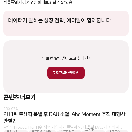
서울특별시 강서구 방화대로31길 2, 5~6층
데이터가 말하는 성장 전략, 에이달이 함께합니다.
무료 컨설팅 받아보고 싶다면?
무료 컨설팅 신청하기
콘텐츠 더보기
08월 07일
PH 1위 트래픽 폭발 후 DAU 소멸: Aha Moment 추적 대행사
판별법
요약 - Product Hunt 1위 직후 가입자가 폭발해도, 다음 날 DAU가 거의 사 ...
#B2B
#SaaS
#글로벌 마케팅
#프로덕트
#그로스