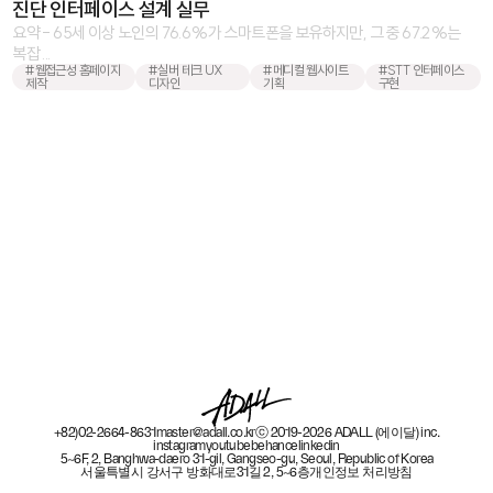
진단 인터페이스 설계 실무
요약 - 65세 이상 노인의 76.6%가 스마트폰을 보유하지만, 그 중 67.2%는
복잡 ...
#웹접근성 홈페이지
#실버 테크 UX
#메디컬 웹사이트
#STT 인터페이스
제작
디자인
기획
구현
+82)02-2664-8631
master@adall.co.kr
ⓒ 2019-2026 ADALL (에이달) inc.
instagram
youtube
behance
linkedin
5~6F, 2, Banghwa-daero 31-gil, Gangseo-gu, Seoul, Republic of Korea
서울특별시 강서구 방화대로31길 2, 5~6층
개인정보 처리방침