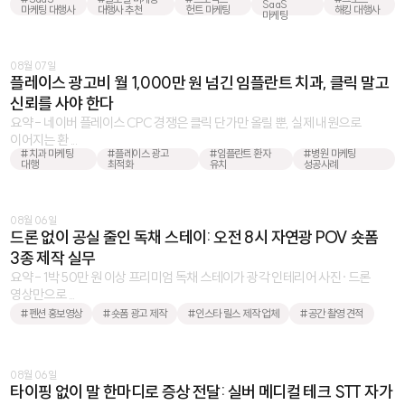
SaaS
마케팅 대행사
대행사 추천
헌트 마케팅
해킹 대행사
마케팅
08월 07일
플레이스 광고비 월 1,000만 원 넘긴 임플란트 치과, 클릭 말고
신뢰를 사야 한다
요약 - 네이버 플레이스 CPC 경쟁은 클릭 단가만 올릴 뿐, 실제 내원으로
이어지는 환 ...
#치과 마케팅
#플레이스 광고
#임플란트 환자
#병원 마케팅
대행
최적화
유치
성공사례
08월 06일
드론 없이 공실 줄인 독채 스테이: 오전 8시 자연광 POV 숏폼
3종 제작 실무
요약 - 1박 50만 원 이상 프리미엄 독채 스테이가 광각 인테리어 사진·드론
영상만으로 ...
#펜션 홍보영상
#숏폼 광고 제작
#인스타 릴스 제작 업체
#공간 촬영 견적
08월 06일
타이핑 없이 말 한마디로 증상 전달: 실버 메디컬 테크 STT 자가